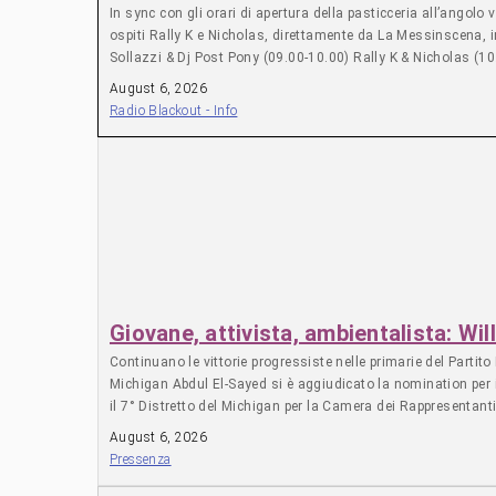
In sync con gli orari di apertura della pasticceria all’angol
ospiti Rally K e Nicholas, direttamente da La Messinscena, i
Sollazzi & Dj Post Pony (09.00-10.00) Rally K & Nicholas (10
August 6, 2026
Radio Blackout - Info
Giovane, attivista, ambientalista: Wi
Continuano le vittorie progressiste nelle primarie del Partit
Michigan Abdul El-Sayed si è aggiudicato la nomination per 
il 7° Distretto del Michigan per la Camera dei Rappresentan
membro dei Navy SEAL e assistente militare di Barack Obama,
August 6, 2026
Bernie Sanders e della deputata Rashida Tlaib e ha concentrat
Pressenza
ma soprattutto sull’opposizione all’espansione incontrollat
campagna elettorale di base, con volontari che hanno bussato