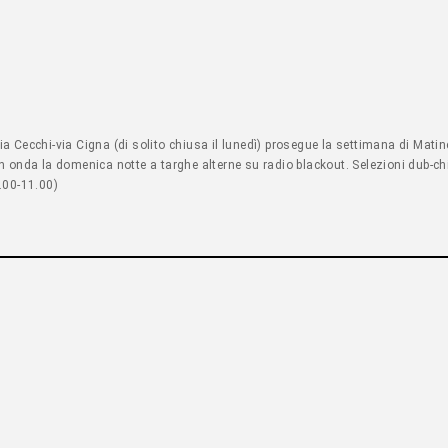
o via Cecchi-via Cigna (di solito chiusa il lunedì) prosegue la settimana di M
n onda la domenica notte a targhe alterne su radio blackout. Selezioni dub-chi
.00-11.00)