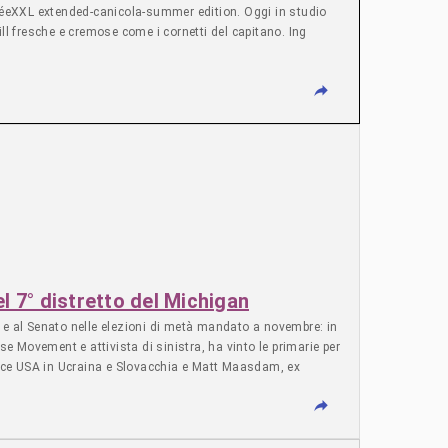
atinéeXXL extended-canicola-summer edition. Oggi in studio
ll fresche e cremose come i cornetti del capitano. Ing
l 7° distretto del Michigan
ra e al Senato nelle elezioni di metà mandato a novembre: in
 Movement e attivista di sinistra, ha vinto le primarie per
trice USA in Ucraina e Slovacchia e Matt Maasdam, ex
 anni, ha ricevuto l’appoggio di El-Sayed, del senatore
fine della guerra in Iran e delle vendite di armi a Israele,
l El-Sayed, anche William Lawrence ha condotto una
i in agosto. “Grazie a ogni singolo volontario, a ogni