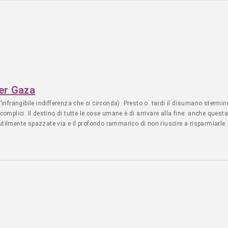
per Gaza
 l’infrangibile indifferenza che ci circonda). Presto o tardi il disumano stermin
ro complici. Il destino di tutte le cose umane è di arrivare alla fine: anche qu
nutilmente spazzate via e il profondo rammarico di non riuscire a risparmiarle
 quello che ci resta allora gridiamolo più forte! Che piaccia o meno, non sme
a succedendo è inaccettabile. Comitato Varesino per la Palestina Redazione V