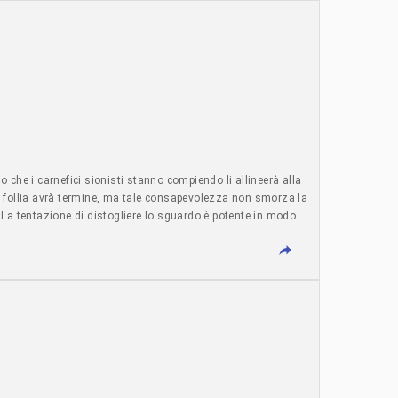
io che i carnefici sionisti stanno compiendo li allineerà alla
esta follia avrà termine, ma tale consapevolezza non smorza la
. La tentazione di distogliere lo sguardo è potente in modo
tteremo di fare rumore. Saremo in Piazza Garibaldino anche
arese