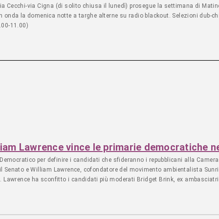
o via Cecchi-via Cigna (di solito chiusa il lunedì) prosegue la settimana di M
n onda la domenica notte a targhe alterne su radio blackout. Selezioni dub-chi
.00-11.00)
lliam Lawrence vince le primarie democratiche ne
o Democratico per definire i candidati che sfideranno i repubblicani alla Came
il Senato e William Lawrence, cofondatore del movimento ambientalista Sunrise
ti. Lawrence ha sconfitto i candidati più moderati Bridget Brink, ex ambascia
 sostenuti dall’establishment del partito e da enormi donazioni. Lawrence, 36
o la sua campagna sulla sanità pubblica universale, le tasse ai miliardari e la 
a dei data centers dell’Intelligenza Artificiale. Come Zohran Mamdani e Abdu
 a oltre 100.000 porte – 80.000 in giugno e luglio e 20.000 negli ultimi giorn