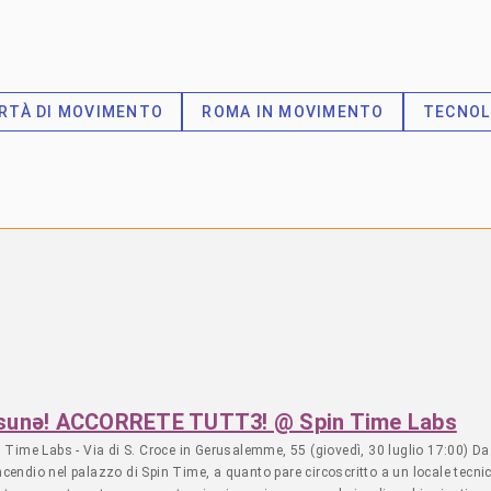
ERTÀ DI MOVIMENTO
ROMA IN MOVIMENTO
TECNOL
essunə! ACCORRETE TUTT3! @ Spin Time Labs
Labs - Via di S. Croce in Gerusalemme, 55 (giovedì, 30 luglio 17:00) Da o
’incendio nel palazzo di Spin Time, a quanto pare circoscritto a un locale tecni