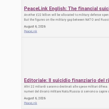
carceri”, con il quale sarebbero dovuti essere predisposti circ
che aumentare, i posti a disposizione sono addirittura diminui
PeaceLink English: The financial sui
persone detenute sono sempre più sole in un’apatia generalizz
Another £22 billion will be allocated to military defence spen
agosto, 38 dall’inizio dell’anno. Parallelamente, Antigone s
But the figures on the military gap between NATO and Russi
diagnosi di patologie psichiatriche gravi. Per Patrizio Gonne
le pene» secondo una logica «emergenziale e repressiva». The
August 6, 2026
PeaceLink
Editoriale: Il suicidio finanziario del 
Altri 22 miliardi saranno destinati alle spese militari difesa.
numeri del divario militare Nato/Russia ci servono a capire
August 6, 2026
PeaceLink