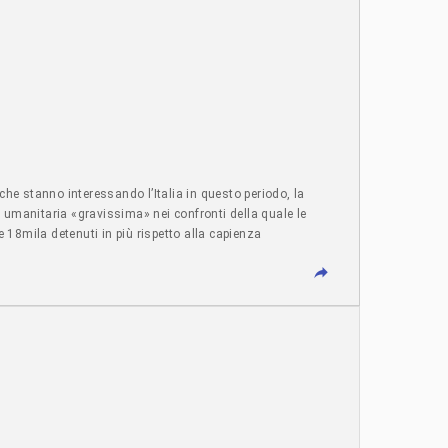
i», ha detto Lawrence nel suo discorso della vittoria.
hanno lanciato un messaggio chiaro: sono stanchi che siano i
entante che non sia corrotto e che non abbia paura di opporsi
e Tom Barrett. Anna Polo
che stanno interessando l’Italia in questo periodo, la
 umanitaria «gravissima» nei confronti della quale le
 18mila detenuti in più rispetto alla capienza
a carenza di ventilatori e altri strumenti di raffrescamento.
ne è grave al punto da essere «al limite della sopravvivenza»,
ione al di fuori della cella, dove le temperature possono
i da celle e corridoi perchè, in caso di rivolta, potrebbero
estazioni di cimici da letto e le interruzioni del servizio
iugno, nel carcere fiorentino di Sollicciano sono state
rmitori e alle condizioni degli impianti elettrici, con oltre
turazione», scrive Antigone, sono ormai «insostenibili», con il
ovraffollamento, che raggiunge picchi del 257% a Lucca e di
orso anno il governo aveva annunciato il controverso “piano