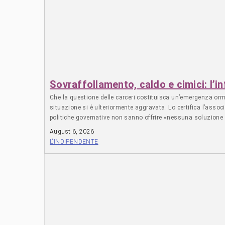
singolo donatore, a ogni singolo sostenitore, a tutti coloro c
“Questa è la vittoria di tutti noi e spero che siate tutti mol
miliardari della Silicon Valley e i funzionari di Washington 
ai leader di entrambi i partiti e di lottare per i lavoratori.
Sovraffollamento, caldo e cimici: l’in
Che la questione delle carceri costituisca un’emergenza orma
situazione si è ulteriormente aggravata. Lo certifica l’ass
politiche governative non sanno offrire «nessuna soluzione ef
regolamentare. I disagi propri di questa condizione vengono u
August 6, 2026
Una situazione che contribuisce ad aggravare le già precarie 
L'INDIPENDENTE
scrive l’associazione. Il 60% dei detenuti è infatti sottopos
superare facilmente i 40 gradi. Dal 26 aprile di quest’anno, in
essere impiegati «come strumenti atti a offendere» – rendendo
idrico – che a Milano Opera si sono prolungate al punto da ri
sequestrate (per la prima volta in Italia) sette sezioni proprio
200 detenuti che sono stati trasferiti provvisoriamente in altr
numero dei detenuti in eccesso che sono raddoppiati in poco
oltre il 220% a San Vittore (Milano) e Latina. In alcune celle