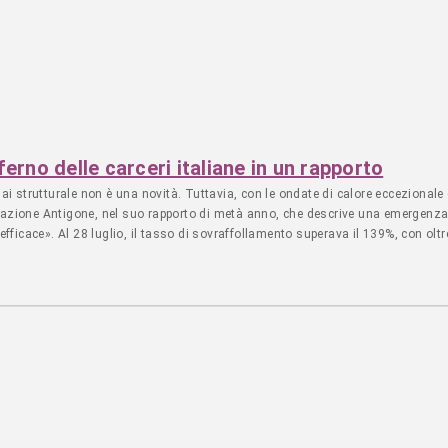
he mi sono stati vicini con i loro consigli e la loro disponibilità ad ascoltarm
to orgogliosi di voi stessi. Stasera gli elettori del 7° distretto del Michigan 
a decidere il futuro delle nostre città e del nostro Paese. Vogliono un rappres
” Nelle elezioni di novembre Lawrence affronterà il deputato repubblicano uscent
ferno delle carceri italiane in un rapporto
i strutturale non è una novità. Tuttavia, con le ondate di calore eccezionale 
ociazione Antigone, nel suo rapporto di metà anno, che descrive una emergenza
ficace». Al 28 luglio, il tasso di sovraffollamento superava il 139%, con oltre
lteriormente esacerbati dal caldo, complici l’inadeguatezza delle strutture e l
condizioni sanitarie, tra carenze idriche e infestazioni di cimici. La situazio
to al regime di cosiddetta “custodia chiusa”, con non più di otto ore a disposiz
oltre, una circolare del DAP ha disposto la rimozione di frigoriferi e congelator
 così impossibile per molti disporre di acqua fresca. Senza contare, poi, le inf
chiedere l’utilizzo di bottiglie d’acqua distribuite dalla Croce Rossa. A metà g
 a causa di problematiche legate alla pulizia delle sezioni, all’abitabilità dei do
e strutture penitenziarie. Il tutto avviene in un contesto in cui i livelli di «sa
 più di due anni. Nessuna Regione della penisola è esente dal problema del s
, lo spazio calpestabile è inferiore ai 3 metri quadri a persona. Eppure, lo sc