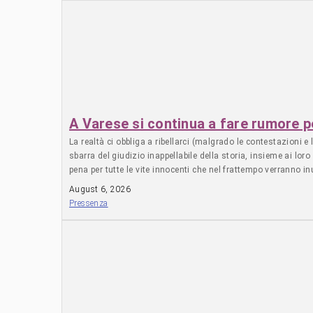
A Varese si continua a fare rumore 
La realtà ci obbliga a ribellarci (malgrado le contestazioni e
sbarra del giudizio inappellabile della storia, insieme ai lo
pena per tutte le vite innocenti che nel frattempo verranno i
proporzionale alla nostra impotenza, ma se dire No! è tutto
August 6, 2026
sabato 8 agosto a partire dalle 18:30, perché quello che st
Pressenza