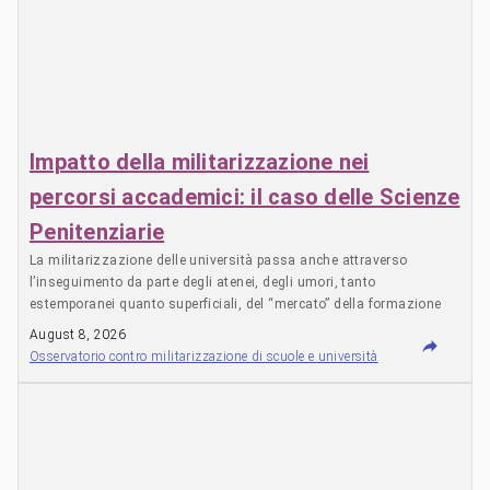
Impatto della militarizzazione nei
percorsi accademici: il caso delle Scienze
Penitenziarie
La militarizzazione delle università passa anche attraverso
l’inseguimento da parte degli atenei, degli umori, tanto
estemporanei quanto superficiali, del “mercato” della formazione
accademica, pilotato ad arte, da un sistema politico che
August 8, 2026
strumentalizza e deforma concetti quali sicurezza o difesa. Da
Osservatorio contro militarizzazione di scuole e università
anni, per esempio, in un circolo perverso trascinato proprio da
questa strumentalizzazione e parallelamente dal pullulare di serie
TV di stampo criminologico e poliziottesco, si è fatto strada anche
il filone degli studi sul crimine come ad esempio, tra i tanti, il
master di E-campus, in Criminologia e scienze forensi dove si
studiano i “reati con armi da fuoco“, la “balistica forense” e la