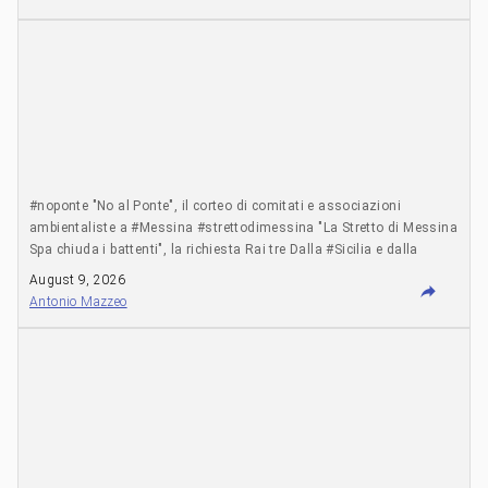
prezioso: della legna, necessaria per riscaldare il suo appartamento
dove sua figlia stava rischiando la vita a causa di una polmonite.
Al suo “Dove vuoi andare?” molti risposero con i nomi degli
ospedali di Sarajevo. Furono moltissimi i feriti che Mile trasportò
via dal tiro dei cecchini, rischiando la sua stessa vita. Tantissimi i
bambini colpiti dalle pallottole o mutilati dalle bombe. Quante vite
salvò Mile Plakalovic? Non si sa. Decine, forse centinaia. Continuò
a fare quello che considerava il suo dovere fino alla fine
dell’assedio, durato più di 1000 giorni. E tornò a condurre una vita
più che normale, tant’è che è praticamente impossibile reperire
#noponte "No al Ponte", il corteo di comitati e associazioni
informazioni sulla sua vita nel post-guerra. A Mile probabilmente
ambientaliste a #Messina #strettodimessina "La Stretto di Messina
non interessavano la gloria o i riconoscimenti. A Mile interessava
Spa chiuda i battenti", la richiesta Rai tre Dalla #Sicilia e dalla
aiutare ad alleviare la sofferenza di una guerra folle, condotta su
#Calabria, il popolo del “No Ponte” è tornato a manifestare a
August 9, 2026
una base etnica in una città, Sarajevo, da sempre nota per essere
Messina in questo sabato di agosto. Un corteo contro la grande
Antonio Mazzeo
stata luogo di incontro – e non di scontro – tra varie comunità. ------
opera sullo Strett o e contro il progetto che dovrebbe collegare le
-------------------------------------------------------------------------- Pubblicato sulla pag. fb
due sponde.https://www.rainews.it/tgr/calabria/video/2026/08/no-
di Cronache ribelli --------------------------------------------------------------------------------
al-ponte-il-corteo-di-comitati-e-associazioni-ambientaliste-a-
L'articolo Dove vuoi andare? proviene da Comune-info.
messina-18f19db4-388a-4b82-8970-36a53e8a82d2.html