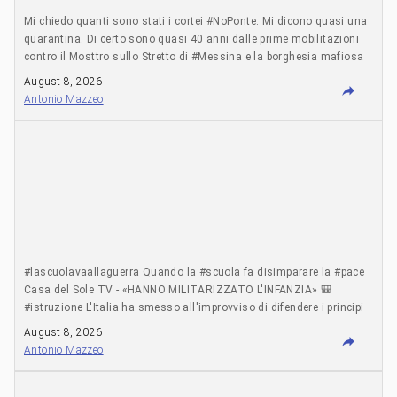
Mi chiedo quanti sono stati i cortei #NoPonte. Mi dicono quasi una
quarantina. Di certo sono quasi 40 anni dalle prime mobilitazioni
contro il Mosttro sullo Stretto di #Messina e la borghesia mafiosa
che lo sostiene ealimenta sottraendo immani risorse dai reali
August 8, 2026
bisogni dei territori. Ci saremo anche oggi a Messina, alle ore 18.30
Antonio Mazzeo
a Piazza Cairoli per gridare ancora una volta "No Ponte" e sciogliere
subito la Stretto di Messina S.p.A..
#lascuolavaallaguerra Quando la #scuola fa disimparare la #pace
Casa del Sole TV - «HANNO MILITARIZZATO L'INFANZIA» 🎒
#istruzione L'Italia ha smesso all'improvviso di difendere i principi
della pace. Non parliamo di leggi ma di pratica quotidiana:
August 8, 2026
protocolli fra Istruzione e Difesa, visite di classe alle basi militari,
Antonio Mazzeo
aziende belliche accolte nell'orientamento scolastico, generali in
cattedra. https://www.youtube.com/watch?v=U9Om6WrVUJE