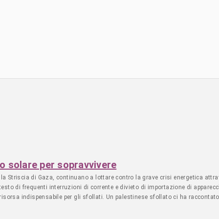
lo solare per sopravvivere
la Striscia di Gaza, continuano a lottare contro la grave crisi energetica attra
ntesto di frequenti interruzioni di corrente e divieto di importazione di appare
a risorsa indispensabile per gli sfollati. Un palestinese sfollato ci ha racconta
i volta che si spostava da un campo profughi all’altro, poiché rappresentava
ari nel campo di sfollati ad Al-Mawasi, alimentata a energia solare. Questo prog