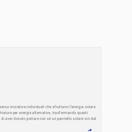
verso iniziative individuali che sfruttano l’energia solare
cchiature per energie alternative, trasformando questi
to di aver dovuto portare con sé un pannello solare sin dal
 il suo sostentamento e l’unico modo per ottenere
etto è diventato il mio lavoro e l’unico modo per