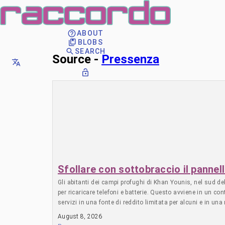
ABOUT
BLOBS
SEARCH
Source -
Pressenza
Sfollare con sottobraccio il pannel
Gli abitanti dei campi profughi di Khan Younis, nel sud del
per ricaricare telefoni e batterie. Questo avviene in un co
servizi in una fonte di reddito limitata per alcuni e in un
suo trasferimento da Rafah e di averlo sempre con sé ogn
August 8, 2026
elettricità. “Ho aperto una stazione di ricarica per cellul