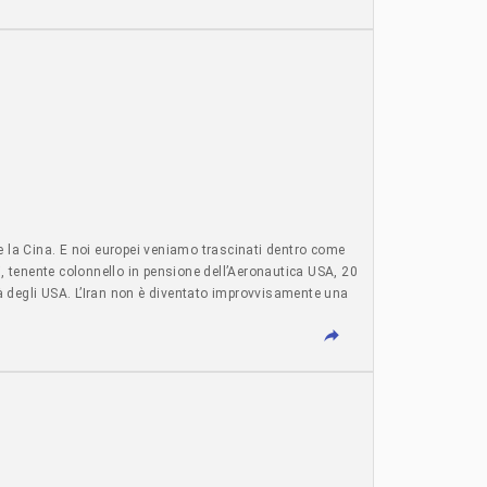
 dollaro) per ricaricare un telefono, ma il suo guadagno
io che rimanere con le mani in mano e attendere
 in tenda, sotto il caldo torrido, per controllare
in tanto per evitare danni. “Ho dovuto imparare un nuovo
rnet mi sto aggiornando sui segreti dell’elettronica.” Ha
er seguire le notizie e comunicare con i parenti oppure anche
oro limitate risorse economiche. “Io non sto a badare allo
ssa barca. O ci salviamo insieme collettivamente o
ere la Cina. E noi europei veniamo trascinati dentro come
, tenente colonnello in pensione dell’Aeronautica USA, 20
ità degli USA. L’Iran non è diventato improvvisamente una
n accordo strategico di 25 anni. L’Iran è entrato nei
re la Cina” non vuol dire solo Taiwan. Vuol dire tagliare a
uerra libero, ora invece ben controllato dall’Iran. Colpire
i pensare di poter ridisegnare l’Asia occidentale per vincere
owski è chiarissima: “Israele ha il pieno controllo del
 HUMINT credibile in Iran, Siria, Libano, Iraq. Sono 20
 informazioni, definisce la minaccia. Il Pentagono esegue.
iù un’alleanza tra pari. È Israele che fa da capofila