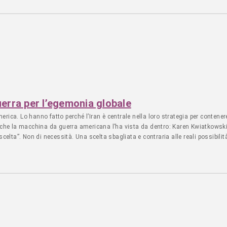
genera”. Ha spiegato di chiedere uno shekel (equivalente a circa un terzo di un
una somma insufficiente a coprire i bisogni primari della famiglia. “Ma è megl
di più”. Non è un lavoro facile. Il gestore ha raccontato che sta tutto il giorno
vraccarichino o si surriscaldino a causa del caldo, e di scollegarli di tanto 
dino, nella mia vita passata prima dell’aggressione israeliana. Grazie ad Inte
entata impellente tra gli sfollati, poiché molti dipendono dai propri cellulari p
accontentarsi di una singola carica che dura un’intera giornata a causa delle l
e non ha i soldi si cancella il debito. Siamo tutti fratelli e sorelle nella ste
a sette anime) ANBAMED
uerra per l’egemonia globale
America. Lo hanno fatto perché l’Iran è centrale nella loro strategia per conten
a che la macchina da guerra americana l’ha vista da dentro: Karen Kwiatkowski
scelta”. Non di necessità. Una scelta sbagliata e contraria alle reali possibil
porta circa il 10% del suo petrolio dall’Iran. Nel 2021 ha firmato con Teheran u
 aggirare le rotte navali controllate dalla Marina USA. Per Washington “contene
ative. E quelle vie passano da Teheran e dallo Stretto di Hormuz, prima della g
 calcolo. Kwiatkowski lo chiama “un errore storico che si ripete”. L’arroganza d
 USA non comandano più. Li guida Israele. Qui arriva il punto più duro. Kwiatk
ntale gli Stati Uniti non hanno più una rete umana sul territorio. Non hanno più
E allora cosa fanno? Si affidano al Mossad. Israele detta i target, fornisce le
militare israeliano dentro il bilancio della difesa USA tramite l’NDAA. Non è p