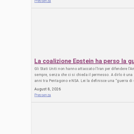
Pressenza
sostenere la famiglia, nonostante il reddito limitato che 
giornaliero raramente supera i 20 shekel (6,50 dollari), 
l’elemosina degli aiuti umanitari, che scarseggiano sempre 
costantemente telefoni e caricabatterie, temendo che si so
mestiere che non sognavo di apprendere. Io facevo il conta
sottolineato che la necessità di ricaricare i telefoni è div
per ricevere le donazioni, mentre altri sono costretti ad 
shekel; chi non può pagare, segniamo sul libretto, ma poi s
anneghiamo tutti”. (decima puntata di Questo popolo h
La coalizione Epstein ha perso la g
Gli Stati Uniti non hanno attaccato l’Iran per difendere l’
sempre, senza che ci si chieda il permesso. A dirlo è un
anni tra Pentagono e NSA. Lei la definisce una “guerra di 
minaccia. È diventato centrale e vincente. La Cina oggi im
August 8, 2026
BRICS. Sta costruendo corridoi terrestri ed energetici per
Pressenza
Pechino l’energia a basso costo e le vie commerciali altern
l’Iran significa colpire indirettamente la Cina. È questo il
una guerra economica nel Pacifico. In Asia Occidentale gli
nostro apparato di intelligence”. Tradotto: in Asia Occide
anni che perdono con invasioni e cambi di regime falliti. 
Il Congresso lo ha pure messo nero su bianco integrando il 