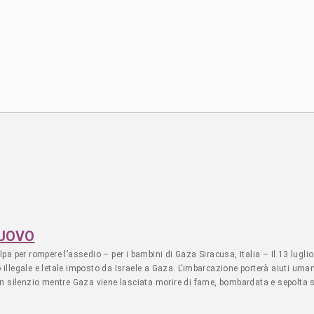
NUOVO
rompere l’assedio – per i bambini di Gaza Siracusa, Italia – Il 13 luglio 20
o illegale e letale imposto da Israele a Gaza. L’imbarcazione porterà aiuti uma
re in silenzio mentre Gaza viene lasciata morire di fame, bombardata e sepolta
’altra nave della Freedom Flotilla sequestrata illegalmente da Israele in acque i
ifensori dei diritti umani – sono stati sequestrati da un commando israeliano