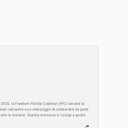
25, la Freedom Flotilla Coalition (FFC) lancerà la
nitari salvavita e un messaggio di solidarietà da parte
 sotto le macerie. Questa missione si svolge a poche
nternazionali. Dodici civili disarmati – tra cui un
 e portati con la forza in Israele, dove sono stati