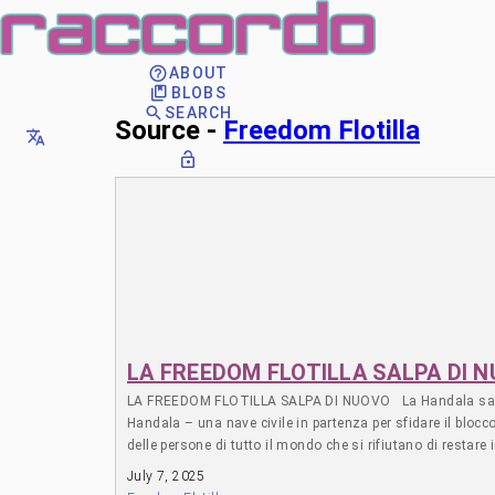
ABOUT
BLOBS
SEARCH
Source -
Freedom Flotilla
LA FREEDOM FLOTILLA SALPA DI 
LA FREEDOM FLOTILLA SALPA DI NUOVO La Handala salpa per 
Handala – una nave civile in partenza per sfidare il blocc
delle persone di tutto il mondo che si rifiutano di resta
settimane dall’attacco illegale di Israele alla Madleen, un
July 7, 2025
membro del Parlamento Europeo, un medico, giornalisti e d