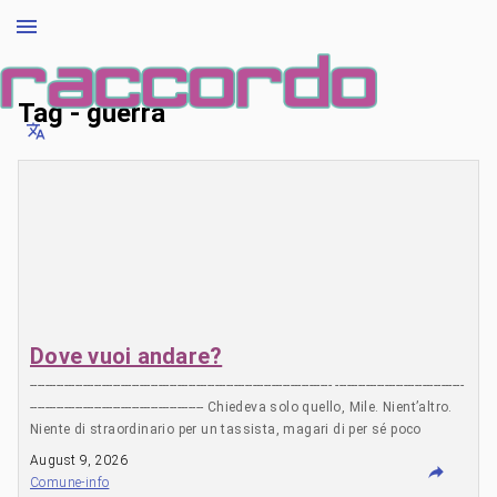
Tag - guerra
Dove vuoi andare?
-------------------------------------------------------------------------------- ----------------------------------
---------------------------------------------- Chiedeva solo quello, Mile. Nient’altro.
Niente di straordinario per un tassista, magari di per sé poco
loquace. Ma il discorso cambia se lo scenario nel quale lavori è la
August 9, 2026
Sarajevo assediata, una delle città più martoriate dalla fine della
Comune-info
seconda guerra mondiale. Mile Plakalovic era serbo. Ma, caso più