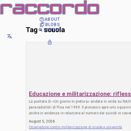
ABOUT
BLOBS
Tag - scuola
SEARCH
Educazione e militarizzazione: rifles
La puntata di «Un giorno in pretura» andata in onda su RAI3 i
paracadutisti di Pisa nel 1999. Il processo apre uno squarc
anche in evidenza in relazione al numero dei suicidi in case
nel momento in cui nel mondo, come diceva papa Franesco, è i
August 5, 2026
questa puntata e facciamola vedere nelle nostre classi. Sono
Osservatorio contro militarizzazione di scuole e università
in divisa»; è qui che vogliamo che i nostri studenti e le no