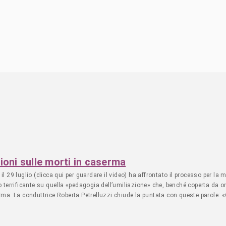
sioni sulle morti in caserma
l 29 luglio (clicca qui per guardare il video) ha affrontato il processo per l
io terrificante su quella «pedagogia dell’umiliazione» che, benché coperta d
rma. La conduttrice Roberta Petrelluzzi chiude la puntata con queste parole: 
n atto una terza guerra mondiale a pezzi e da più parti viene ventilata l’idea 
 proprio questi i motivi per i quali come docenti dobbiamo fare muro ai milita
stre studentesse «crescano»? Questo è un sistema dove sei vittima o carnefice.