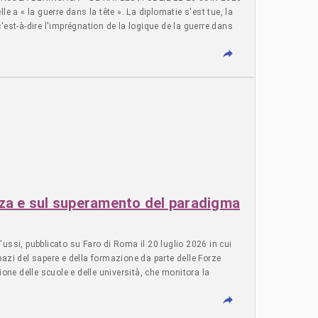
forza e sul superamento del paradigma
si, pubblicato su Faro di Roma il 20 luglio 2026 in cui
azi del sapere e della formazione da parte delle Forze
zione delle scuole e delle università, che monitora la
nale dell’educazione alla pace. La sua attività richiama
 di risoluzione delle controversie internazionali, ricordando
lfarodiroma.it. ----------------------------------------------------