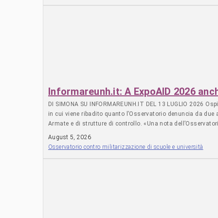
mondo militare annullano il pensiero e l’insegnamento è solo
all’orientamento militare nelle nostre scuole. Serena Tusini, Osservato
associazioni o singoli volete sostenerci economicament
collaborazione. Apprezziamo il tuo contributo! Fai una donazione ---
mensilmente --------------------------------------------------------
Informareunh.it: A ExpoAID 2026 anche
DI SIMONA SU INFORMAREUNH.IT DEL 13 LUGLIO 2026 Ospitiamo 
in cui viene ribadito quanto l’Osservatorio denuncia da due 
Armate e di strutture di controllo. «Una nota dell’Osservator
evento nazionale dedicato al Terzo settore e alle associazio
August 5, 2026
Armate. Per l’Osservatorio si tratta di un’operazione di com
Osservatorio contro militarizzazione di scuole e università
securitario, creare consenso e promuovere il reclutamento volontario.
volete sostenerci economicamente potete farlo donando 
Apprezziamo il tuo contributo! Fai una donazione ---------------------
---------------------------------------------------------- FAI UNA 