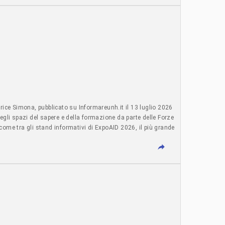
 sono questi… guardate e condividete, e opponiamoci
-------------------------------------------------- Se come
re qui: FAI UNA DONAZIONE UNA TANTUM Grazie per la
ONAZIONE MENSILMENTE Apprezziamo il tuo contributo. Dona
a annualmente
ce Simona, pubblicato su Informareunh.it il 13 luglio 2026
gli spazi del sapere e della formazione da parte delle Forze
 come tra gli stand informativi di ExpoAID 2026, il più grande
scorsi, fossero presenti postazioni di tutte le Forze
alizzata ad accrescere il sentimento nazionalista e
----------------------------------- Se come associazioni o singoli
ONE UNA TANTUM Grazie per la collaborazione.
Apprezziamo il tuo contributo. Dona mensilmente ----------------------