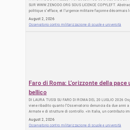
August 2, 2026
Osservatorio contro militarizzazione di scuole e università
Faro di Roma: L’orizzonte della pace u
bellico
DI LAURA TUSSI SU FARO DI ROMA DEL 20 LUGLIO 2026 Ospitiam
viene ribadito quanto l’Osservatorio denuncia da due anni a 
Armate e di strutture di controllo. «In Italia, un contributo 
crescente presenza delle Forze armate negli istituti scolasti
August 2, 2026
l’articolo 11 della Costituzione, secondo cui l’Italia ripudia
Osservatorio contro militarizzazione di scuole e università
che la pace non si costruisce soltanto con trattati e negoziati, m