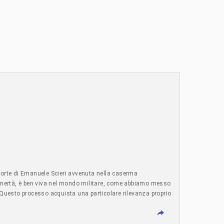
a morte di Emanuele Scieri avvenuta nella caserma
a omertà, è ben viva nel mondo militare, come abbiamo messo
«Questo processo acquista una particolare rilevanza proprio
di istituire di nuovo la leva obbligatoria». Guardiamo
ri che vengono nelle nostre scuole a magnificare le «carriere
 A scuola si insegna a pensare con la propria testa, nel