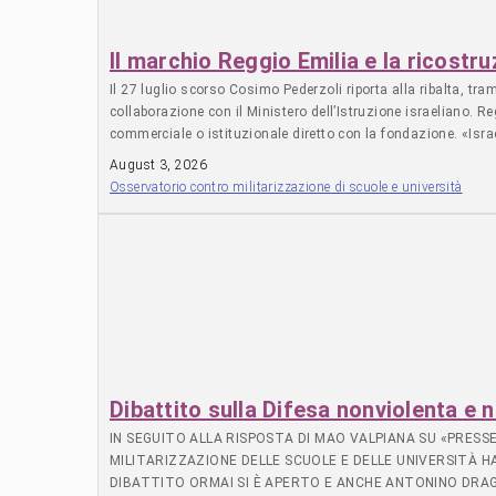
Il marchio Reggio Emilia e la ricostr
Il 27 luglio scorso Cosimo Pederzoli riporta alla ribalta, tra
collaborazione con il Ministero dell’Istruzione israeliano. 
commerciale o istituzionale diretto con la fondazione. «Isra
“Embrace” (poi “Embrace 2.0”), guidato da Sasa Setton, Alumo
August 3, 2026
infanzia (3-6 anni): da 32 (Times of Israel, settembre 2025
Osservatorio contro militarizzazione di scuole e università
probabilmente Kiryat Shmona, Metula, Shlomi, o i villaggi d
confini internazionalmente riconosciuti di Israele. I fin
Congress, San Francisco Federation. Nessuno dei sei enti c
Antisemitism Movement e Russian Jewish Congress sono organ
comunità ebraiche di lingua russa. La San Francisco Federa
Foundation, entrambe fondazioni filantropiche familiari statu
dell’infanzia — un dato che solleva la domanda su quale fu
secondo dopoguerra nelle campagne intorno a Reggio Emilia, pe
anche con i materiali recuperati dai residuati bellici. Fu po
costruita dal basso, in un territorio che usciva dall’antifa
Dibattito sulla Difesa nonviolenta e 
“Embrace”, nato, a loro dire, per supportare i bambini israel
IN SEGUITO ALLA RISPOSTA DI MAO VALPIANA SU «PRESSE
quando Naama Zoran — che sarebbe poi stata tra i fondatori d
MILITARIZZAZIONE DELLE SCUOLE E DELLE UNIVERSITÀ 
seminari specifici come “Exploring Reggio Through a Jewish 
DIBATTITO ORMAI SI È APERTO E ANCHE ANTONINO DRA
l’esercito entra regolarmente nelle scuole di ogni livello. Gi