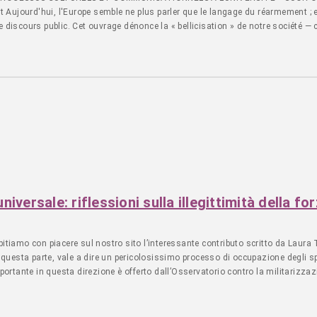
niversale: riflessioni sulla illegittimità della 
o con piacere sul nostro sito l’interessante contributo scritto da Laura Tus
questa parte, vale a dire un pericolosissimo processo di occupazione degli sp
importante in questa direzione è offerto dall’Osservatorio contro la militarizza
ci e negli atenei, promuovendo un dibattito pubblico sul significato costituzio
 la guerra come strumento di offesa alla libertà degli altri popoli e come mezzo
a anche attraverso la formazione delle nuove generazioni...continua a leggere su www.i