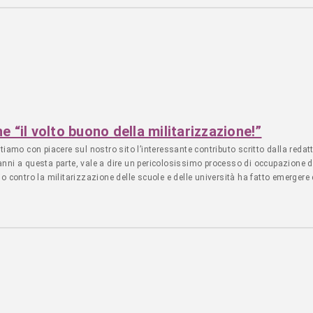
 uno: ubbidire senza pensare e, per farlo entrare bene nella testa, i sistemi
rio contro la militarizzazione delle scuole e delle università ------------------------------
e potete farlo donando su questo IBAN: IT06Z0501803400000020000668 oppu
----------------------------------------------------------------------------- FAI UNA D
------------------------ FAI UNA DONAZIONE ANNUALMENTE Apprezziamo il tuo contributo. Don
 “il volto buono della militarizzazione!”
con piacere sul nostro sito l’interessante contributo scritto dalla redattri
anni a questa parte, vale a dire un pericolosissimo processo di occupazione de
io contro la militarizzazione delle scuole e delle università ha fatto emergere
ni impegnate nel mondo delle disabilità, svoltosi a Rimini dal 25 al 27 giugno 
unicazione mirata connessa al costante incremento delle spese militari, e fin
..continua a leggere su www.informareunh.it. ---------------------------------------------
su questo IBAN: IT06Z0501803400000020000668 oppure qui: FAI UNA DONAZI
----------------------------------------------------------- FAI UNA DONAZIONE MENSILMENTE 
DONAZIONE ANNUALMENTE Apprezziamo il tuo contributo. Dona annualmente