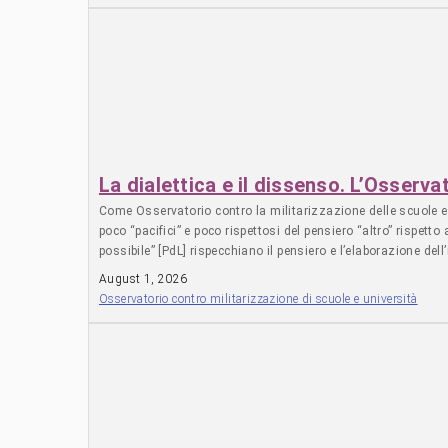
---------------------------- Se come associazioni o singoli
TANTUM Grazie per la collaborazione. Apprezziamo il tuo contributo!
contributo. Dona mensilmente --------------------------------------
La dialettica e il dissenso. L’Osserva
Come Osservatorio contro la militarizzazione delle scuole e 
poco “pacifici” e poco rispettosi del pensiero “altro” rispetto
possibile” [PdL] rispecchiano il pensiero e l’elaborazione del
«calunnie», bensì il risultato dello studio attento dei docume
August 1, 2026
dell’Unione Europea e della NATO) in materia di difesa. Il tut
Osservatorio contro militarizzazione di scuole e università
analisi, è ciò che ci fa affermare che questa iniziativa di le
significa, per esempio, che, nel caso di un conflitto scaten
una moltitudine di mansioni nonviolente e non armate (ma non
D’altronde, sarebbe alquanto illusorio immaginare che basti c
obiettori scevro da qualsiasi funzionalità rispetto alle esig
Difesa non armata e nonviolenta. La logica della guerra totale,
merito a preparedness e readiness*, ci suggeriscono un quadr