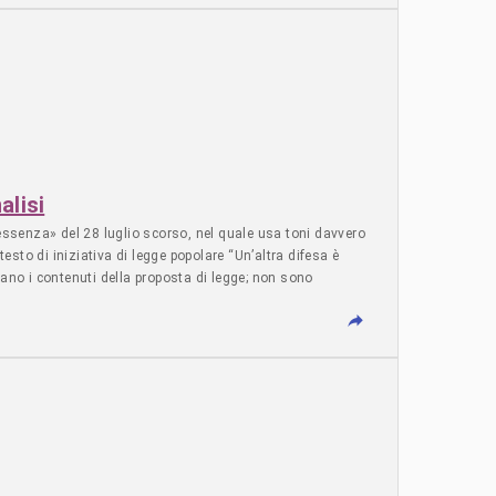
Z0501803400000020000668 oppure qui: FAI UNA DONAZIONE UNA
------------- FAI UNA DONAZIONE MENSILMENTE Apprezziamo il tuo
 tuo contributo. Dona annualmente
alisi
ressenza» del 28 luglio scorso, nel quale usa toni davvero
testo di iniziativa di legge popolare “Un’altra difesa è
zzano i contenuti della proposta di legge; non sono
chiarazioni ufficiali di vari singoli Paesi europei,
e. Il concetto di “difesa totale” è il perno delle nostre
lementare” e “integrata” rispetto alla difesa militare. Ciò
rzo, i generali delle forze armate italiane apparirebbero con
al CIMIC*) e pronte da far svolgere alla popolazione civile.
za del Consiglio per metterlo al riparo da un utiizzo degli
a della Protezione civile e coinvolgere anche un’eventuale
 Israele e la narrativa ufficiale dell’UE, in particolare in
 scuole dei vari Paesi europei che rileviamo una progettata