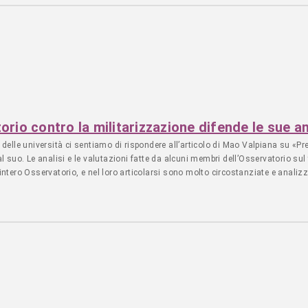
 volete sostenerci economicamente potete farlo donando su questo IBAN: IT06
 Fai una donazione -------------------------------------------------------------------
------------------------------------------ FAI UNA DONAZIONE ANNUALMENTE Apprezziamo il
torio contro la militarizzazione difende le sue an
delle università ci sentiamo di rispondere all’articolo di Mao Valpiana su «P
 al suo. Le analisi e le valutazioni fatte da alcuni membri dell’Osservatorio sul 
l’intero Osservatorio, e nel loro articolarsi sono molto circostanziate e anali
nti di programmazione sia italiani sia internazionali (vedi documentazioni e di
to con particolare attenzione alla loro “applicazione” nel mondo della formazion
gge popolare non ci convince, perché definisce la difesa civile non armata “comp
ato da un’aggressione coloniale e imperialista di un Paese NATO ad un Paese te
 per questo non funzionali allo sforzo bellico, anzi) già pianificate (insieme 
ollocare il Servizio Civile Universale in un Dipartimento in capo alla Presiden
enze belliche, le quali nel contesto attuale possono estendersi anche alla sfer
 le pressioni della NATO sugli Alleati, i rapporti economici e militari con USA e
o meno idilliaco da quello delineato dalla proposta della PdL. Inoltre, è nelle