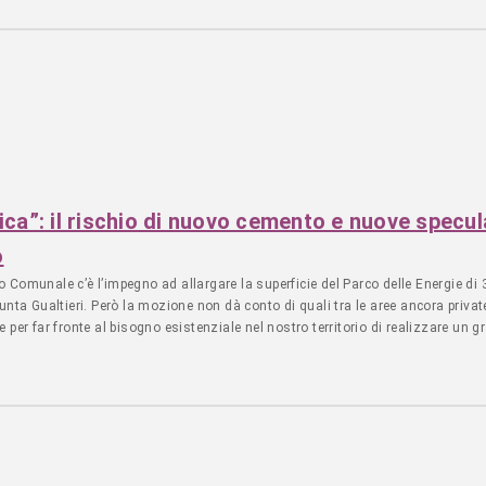
i proiezione all’aperto che il regista ha installato al Lago Bullicante ExSnia e 
 e fantasie radicate nella zona. (Trailer) con il sostegno e la partecipazione
o–Prenestino Csoa ExSnia Forum Territoriale Permanente del Parco delle Ener
) Stalker/NoWorking Collective Dettagli: https://marcogferrari.com/work/po
el-progetto-cinematografico-porta-maggiore-trilogia-di-marco-g-ferrari/
ica”: il rischio di nuovo cemento e nuove specul
o
Comunale c’è l’impegno ad allargare la superficie del Parco delle Energie di 
unta Gualtieri. Però la mozione non dà conto di quali tra le aree ancora priv
 per far fronte al bisogno esistenziale nel nostro territorio di realizzare un
 nel Monumento Naturale, così come le acque e le sponde del lago che appart
 che si vendeva la Fontana di Trevi. Come abitanti siamo ben consci di quello 
unta è di acquisire a patrimonio pubblico i ruderi della vecchia fabbrica, edific
i come archeologia industriale, evitando nuove ricostruzioni e inutili colate d
ma per un valore di poco più di 5 milioni. Anche se si è richiesta un’ulterior
. Per sottrarla alla speculazione continuiamo a rivendicare l’esproprio per pubbli
 e la Natura è la progettista. La rigenerazione dell’EX SNIA dovrà essere: – c