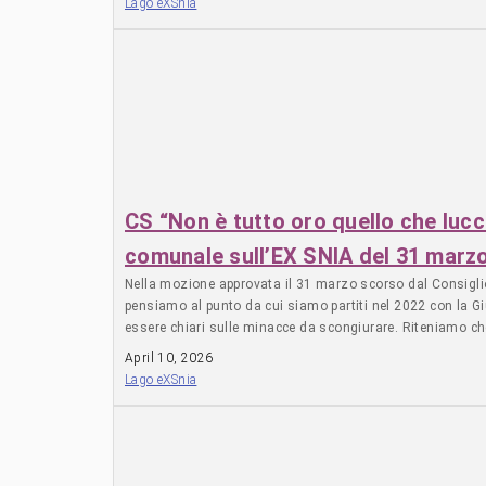
Lago eXSnia
III. Porta Maggiore—Le Proiezioni, documenta sette eventi d
riprese durato cinque anni, evidenziando strutture, storie
– Archivio Storico Viscosa Comitato di Quartiere Pignet
Quell@ del 25 Aprile SCCA (Spazio Comune Cinema Aquila
Evento: https://cinemaaquila.it/evento/prime-proiezioni-d
CS “Non è tutto oro quello che lucc
comunale sull’EX SNIA del 31 marz
Nella mozione approvata il 31 marzo scorso dal Consiglio 
pensiamo al punto da cui siamo partiti nel 2022 con la Gi
essere chiari sulle minacce da scongiurare. Riteniamo che
conteggio vengano escluse le superfici che rientrano già
April 10, 2026
fronte qualcosa di simile alla famigerata “truffa di Totò”
Lago eXSnia
salvo dalla speculazione edilizia. Oggi la richiesta alla Gi
trovare una destinazione ecologica per gli edifici tutelat
costruire per 280mila mc è stata valutata dal Comune di Ro
conteggio troppo dissimile per tutti i ruderi della fabbrica
questa Amministrazione. Il progetto è il nostro benessere