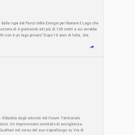
proprietari per fermare la cantierizzazione, che questa
pitolina ha votato all’unanimità per estendere la
i abitanti di questo pezzo di città pesantemente
 nel contesto urbano e l’aumento del verde pro-capite, per
a rupe del Parco delle Energie per liberare il Lago che
o degli abitanti. Per determinare un futuro ecologico per
zione di 4 grattacieli alti più di 100 metri a cui avrebbe
ntifiche ed etiche per avviare urgentemente il processo di
tti non è un lago privato” Dopo 10 anni di lotta, che
chiuso l’iter per la demanializzazione delle acque
a, nel perimetro di tutela del Monumento Naturale. Ora la
ll’ ex SNIA Viscosa che il “palazzinaro baro” vuole
 esproprio per il nostro polmone!” PARCO SUBITO –
l | lagoexsnia.wordpress.com |
dina e Golconda Movies Riprese drone Cristian Bruno
. Ribadita dagli attivisti del Forum Territoriale
listico. Un improvvisato comitato di accoglienza
Gualtieri nel corso del suo sopralluogo su Via di