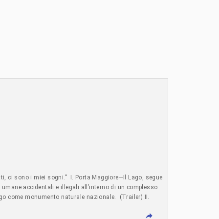
i, ci sono i miei sogni.” I. Porta Maggiore—Il Lago, segue
à umane accidentali e illegali all’interno di un complesso
 lago come monumento naturale nazionale. (Trailer) II.
fide affrontate dalla comunità di attivisti residenti.
il servizio di autobus n. 81 nel loro quartiere. (Trailer)