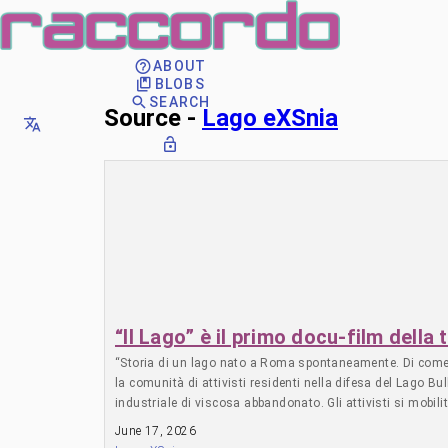
ABOUT
BLOBS
SEARCH
Source -
Lago eXSnia
“Il Lago” è il primo docu-film della
“Storia di un lago nato a Roma spontaneamente. Di come la
la comunità di attivisti residenti nella difesa del Lago Bu
industriale di viscosa abbandonato. Gli attivisti si mobil
Porta Maggiore—Il Quartiere, esplora il quartiere Pigneto–P
June 17, 2026
Queste sfide includono la riapertura del Nuovo Cinema Aquil