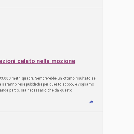
nei quartieri circostanti il lago durante il processo di
 di: Centro di Documentazione Territoriale Maria Baccante
gie Lago Bullicante ExSnia Logos—Festa della Parola
rta-maggiore/
azioni celato nella mozione
33.000 metri quadri. Sembrerebbe un ottimo risultato se
ate saranno rese pubbliche per questo scopo, e vogliamo
 grande parco, sia necessario che da questo
engono di fatto al Demanio. Diversamente, avremo di
che abbiamo ottenuto con la lotta, che è già tutelato e
i collabenti e crollati, per realizzare un bosco urbano e
i cemento. L’area privata interessata da un permesso di
e stima all’Agenzia delle Entrate, non ci aspettiamo un
ca utilità a verde e servizi. Un risultato alla portata di
oerente e compatibile con la tutela del Monumento