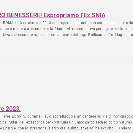
l polo logistico da 280.000 mc a Largo Preneste, intercedano nei confronti dei 
io V ha richiesto da tempo l’acquisizione dell’area come verde, l’Assemblea Ca
a si deve assumere la responsabilità di salvaguardare la salute pubblica degl
 BENESSERE! Espropriamo l’Ex SNIA
tà abitativa, così come intervenire urbanisticamente per la tutela della natura
l 13 ottobre del 2013 un gruppo di abitanti, con corde e scale, si cala dall
ano di due ettari e mezzo, è una scelta politica di carattere vitale a benefici
ica però non era accessibile e la Giunta Alemanno stava per approvare la costru
lici bisogni. Esistono tutti i requisiti tecnici e economici, le motivazioni scie
finitiva dell’ecosistema con il tombamento del Lago Bullicante… “è il lago di tu
cheologico. Materiale per la Stampa edited 17:49
la biodiversità, il Comune di Roma, Regione Lazio e Stato Italiano non hanno 
licità!” La Regione non ha incluso l’area dei ruderi della fabbrica ancora privat
ano solo 4 ettari per il completamento del parco archeologico naturalistico de
so a costruire. NOI ABBIAMO UN PROGETTO: IL NOSTRO BENESSERE! “esproprio,
unica – lotta Forum Territoriale Permanente Parco delle Energie @lagobul
agram.com/lagobullicante.exsnia credits: Video Realizzato da Alessandro Co
re 2023.
nell’area Ex SNIA, durante il suo sopralluogo a un cantiere su via di Portonaccio
o dei ruderi dell’ex fabbrica per costituire un unico parco archeologico natura
 Energie, con lo striscione “Parco ora, subito, adesso” ha accolto il Sindaco 