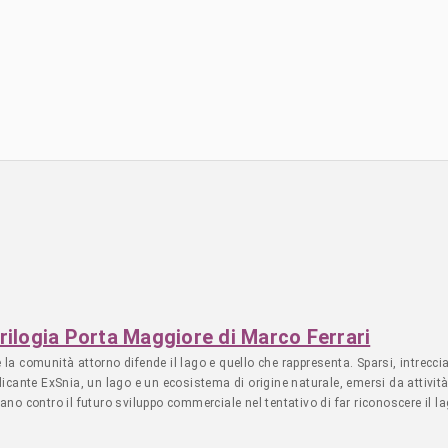
 trilogia Porta Maggiore di Marco Ferrari
 comunità attorno difende il lago e quello che rappresenta. Sparsi, intrecciat
llicante ExSnia, un lago e un ecosistema di origine naturale, emersi da attivit
itano contro il futuro sviluppo commerciale nel tentativo di far riconoscere il
renestino che circonda il Lago Bullicante ExSnia e mette in luce una serie di s
a, le problematiche legate alla gentrificazione, e la campagna per ripristinare 