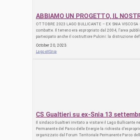
dichiarazioni pubbliche di contrarietà all’edificazione de
azione di disboscamento sta di fatto avviando. Il Municip
salvaguardia ambientale all’intera area. La Giunta di Rom
ABBIAMO UN PROGETTO, IL NOSTRO
condizionata dalle infrastrutture di mobilità e dalla densi
OTTOBRE 2023 LAGO BULLICANTE – EX SNIA VISCOSA – ROMA I
far fronte all’emergenza climatica. Realizzare un bosco urb
combatte. Il terreno era espropriato dal 2004, l’area pubbl
l’EX SNIA, il Forum rivendica un progetto pubblico per pubb
partecipato anche il costruttore Pulcini: la distruzione de
esproprio per realizzare un grande Parco Naturalistico Ar
hanno sventato la speculazione edilizia e salvaguardato 
October 20, 2023
sorgive e delle sponde. “e il sindaco che fa? qui c’è la fe
Lago eXSnia
scelta è in mano a Roberto Gualtieri e la sua Giunta. Manc
cementificare, perchè gli è stato rilasciato un permes
LAGO PER TUTT3 – CEMENTO PER NESSUN3 informati – com
facebook.com/lagoexsnia | twitter.com/lagoexsnia | inst
CS Gualtieri su ex-Snia 13 settemb
Il sindaco Gualtieri invitato a visitare il Lago Bullicante 
Permanente del Parco delle Energie la richiesta d’espropri
organizzato dal Forum Territoriale Permanente Parco delle