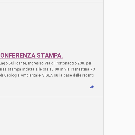
ste sostenute in quegli anni dalle operaie e operai tra le
resentato l’humus di coltura di successive lotte condotte
o-economica generata da una crescita sregolata. # EXSNIA
8 CONFERENZA STAMPA.
l Lago Bullicante, ingresso Via di Portonaccio 230, per
nza stampa indetta alle ore 18:00 in via Prenestina 73
 di Geologia Ambientale- SIGEA sulla base delle recenti
ibili interventi di Messa in Sicurezza Permanente (MISP)
tinazione a verde e servizi. Studio che confuta la
re alla forchetta riportata nel corso delle audizioni in
rtiere, redatti dal Dipartimento di Epidemiologia del
re l’ecosistema del lago naturale e per salvaguardare il
he va scongiurata, che si tratti di un’attività produttiva
itiene urgentemente necessario che l’amministrazione
nto della vegetazione nell’area dell’ Ex SNIA, per lo più
essori competenti, Veloccia e Alfonsi, facendo seguito alle