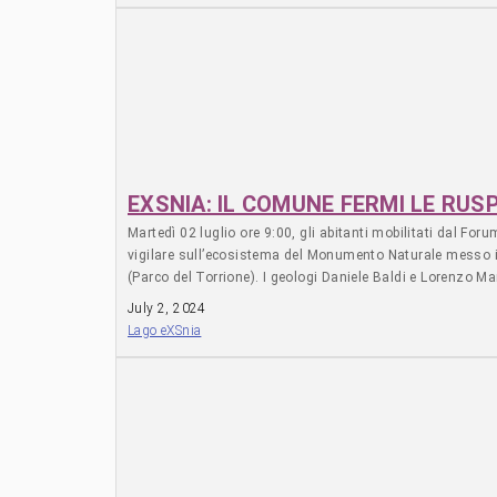
la breve vita dell’impianto che in soli 30 anni di attività,
mura dello stabilimento impregnate di acidi e fumi tossici 
da di chi in quel sito, a lungo quiescente, ha riconosciut
PARCO NATURALISTICO-ARCHEOLOGICO Forum Parco del
EXSNIA: IL COMUNE FERMI LE RUS
Martedì 02 luglio ore 9:00, gli abitanti mobilitati dal For
vigilare sull’ecosistema del Monumento Naturale messo in
(Parco del Torrione). I geologi Daniele Baldi e Lorenzo Ma
perizie sui livelli di contaminazione dell’ex compendio i
July 2, 2024
– da validare dopo l’esecuzione di un Piano di Caratterizz
Lago eXSnia
narrazione che sia una spesa insostenibile da parte di Rom
Commissione urbanistica, 3-120 M€. Verranno anche presenta
Servizio Sanitario Regionale del Lazio. Il Monumento Natu
processo di naturalizzazione in corso tra le rovine della 
o che sia uno studentato targato Sapienza. La prevenzione
verifichi tutti i requisiti tecnici di un intervento massivo
durante il periodo di restrizione per la norme di tutela de