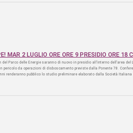
 dal 1924 al 1954, è stata al centro della trasformazione del quartiere. Le prote
per ottenere migliori condizioni di lavoro, casa, servizi e diritti, hanno rapp
o l’opportunità di un riequilibrio ambientale a fronte della deprivazione soci
le Energie
PE! MAR 2 LUGLIO ORE ORE 9 PRESIDIO ORE 1
um del Parco delle Energie saranno di nuovo in presidio all’interno dell’area de
 pericolo da operazioni di disboscamento previste dalla Ponente 78. Confere
nni renderanno pubblico lo studio preliminare elaborato dalla Società Italiana
ndustriale SNIA Viscosa, già consegnato al Comune. Verranno presentati i poss
azione e di analisi approfondite – necessari per rendere l’area idonea alla des
a Capitale, quantificando anche nell’ipotesi più cautelativa, una spesa inferio
ti gli allarmanti dati relativi allo stato di salute della popolazione del qua
rale Lago Ex SNIA è stato istituito nel 2020 dalla Regione Lazio, per preserva
vecchia fabbrica. La cementificazione dell’area rappresenta una reale minaccia c
 incendi non può essere il pretesto per l’inizio dell’edificazione. Il Forum r
 sul verde urbano e il possesso di tutte le autorizzazioni a compiere l’abbattime
ll’avifauna. Il Forum ritiene altresì doveroso che il Sindaco Gualtieri e gli Ass