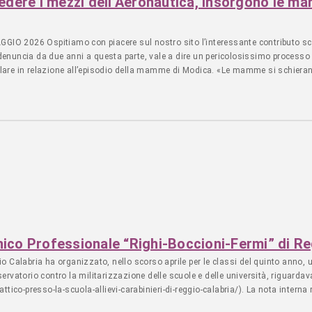
 vedere i mezzi dell’Aeronautica, insorgono le m
rformante: una sorta di corsa verso il mondo del lavoro improntata ad una vel
etta relazione/collaborazione con altre persone. Ascolta qui l’intervista a M
à -------------------------------------------------------------------------------- Se come
26 Ospitiamo con piacere sul nostro sito l’interessante contributo scritto
e qui: FAI UNA DONAZIONE UNA TANTUM Grazie per la collaborazione. Apprezz
denuncia da due anni a questa parte, vale a dire un pericolosissimo processo
ONAZIONE MENSILMENTE Apprezziamo il tuo contributo. Dona mensilmente ----------------------------
ticolare in relazione all’episodio della mamme di Modica. «Le mamme si schiera
lmente
Aeronautica militare. Circa 180 alunni e alunne delle scuole superiori di Mod
ezzi. A ribellarsi, stavolta, è il gruppo “Movimento delle mamme di Modica”. L
tando i sindaci dei quattro comuni a rivedere la loro posizione rispetto a quest
------------- Se come associazioni o singoli volete sostenerci economicamente potete f
rezziamo il tuo contributo! Fai una donazione -----------------------------------------
-------------------------------------------------------------------------- FAI UNA DO
cnico Professionale “Righi-Boccioni-Fermi” di R
 Calabria ha organizzato, nello scorso aprile per le classi del quinto anno, un
ervatorio contro la militarizzazione delle scuole e delle università, riguardava
attico-presso-la-scuola-allievi-carabinieri-di-reggio-calabria/). La nota intern
bili, a livello didattico, ovvero gli strumenti, le tecniche atti a dar corpo ai 