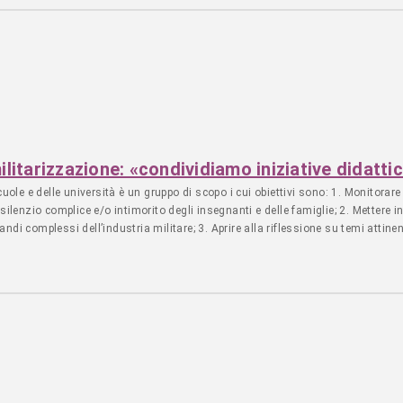
ilitarizzazione: «condividiamo iniziative didatt
le e delle università è un gruppo di scopo i cui obiettivi sono: 1. Monitorare 
silenzio complice e/o intimorito degli insegnanti e delle famiglie; 2. Mettere in 
di complessi dell’industria militare; 3. Aprire alla riflessione su temi attinent
; 4. Offrire strumenti di lotta negli Organi Collegiali ai docenti e di opposizio
 5. Sensibilizzare sui contesti di guerra nel mondo e, in particolare, sul geno
i segnalate, si è dotato di sottogruppi di lavoro che elaborano proposte su camp
 di attività scolastiche, di cui sul nostro sito esiste già un piccolo archivio 
i fra docenti, famiglie, studenti, in grado di intaccare i paradigmi stessi dell
ve elaborare un chiaro orientamento che riesca a incidere sulle scelte pedagogi
dell’agenda politica del Ministero dell’Istruzione e del Merito (MIM), definibili
olli con le forze armate, note e circolari, si tratta di piegare abilità cognitive
 l’obbedienza come postura etica, la negazione del dissenso. La premessa ci ind