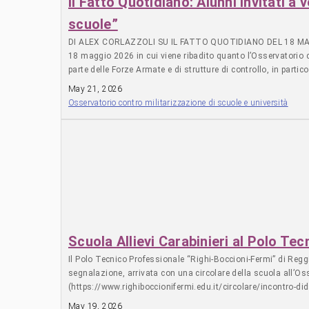
Il Fatto Quotidiano: Alunni invitati a
che va nella direzione di un individualismo competitivo e pe
scuole”
culturale ma anche come cittadino-persona consapevole in str
Osservatorio contro la militarizzazione delle scuole e delle universit
DI ALEX CORLAZZOLI SU IL FATTO QUOTIDIANO DEL 18 MAGGIO 20
donando su questo IBAN: IT06Z0501803400000020000668 oppur
18 maggio 2026 in cui viene ribadito quanto l’Osservatorio 
---------------------------------------------------------------- FAI UNA D
parte delle Forze Armate e di strutture di controllo, in par
ANNUALMENTE Apprezziamo il tuo contributo. Dona annua
aver organizzato un “corso di addestramento” promosso dall’
May 21, 2026
un’uscita dove i militari hanno mostrato ai ragazzi i loro m
Osservatorio contro militarizzazione di scuole e università
contro la militarizzazione delle scuole e dell’università invi
------------------------------------------------------------------
qui: FAI UNA DONAZIONE UNA TANTUM Grazie per la collaborazione. App
MENSILMENTE Apprezziamo il tuo contributo. Dona mensilmente ------
annualmente
Scuola Allievi Carabinieri al Polo Te
Il Polo Tecnico Professionale “Righi-Boccioni-Fermi” di Reggio
segnalazione, arrivata con una circolare della scuola all’Oss
(https://www.righiboccionifermi.edu.it/circolare/incontro-did
argomenti che molti istituti superiori ritengono non prescindi
May 19, 2026