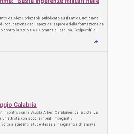
amme: “Basta ingerenze militari nelle
ocità che rappresenta l’antitesi della formazione non solo
ario Sanguinetti per Radio Onda d’Urto. Stefano Bertoldi,
 associazioni o singoli volete sostenerci economicamente potete farlo
 da Alex Corlazzoli, pubblicato su Il Fatto Quotidiano il
iamo il tuo contributo! Fai una donazione ----------------
 di occupazione degli spazi del sapere e della formazione da
---------------------------------------------------- FAI UNA DONAZIONE
no contro la scuola e il Comune di Ragusa, “colpevoli” di
ica, Ragusa, Vittoria e Comiso sarebbero stati coinvolti in
e donne hanno voluto dire la loro scrivendo all’Osservatorio
o progetto...continua a leggere su www.ilfattoquotidiano.it. -
arlo donando su questo IBAN: IT06Z0501803400000020000668 oppure
--------------------------------------- FAI UNA DONAZIONE
NAZIONE ANNUALMENTE Apprezziamo il tuo contributo. Dona
eggio Calabria
 incontro con la Scuola Allievi Carabinieri della città. La
 un’attività con scopi e intenti impegnativi
a rivolta a studenti, studentesse e insegnanti richiamava
curricula di Educazione Civica, alla Formazione Scuola Lavoro,