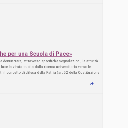
iche per una Scuola di Pace»
e denunciare, attraverso specifiche segnalazioni, le attività
luce la virata subita dalla ricerca universitaria verso le
i il concetto di difesa della Patria (art 52 della Costituzione
ne alla presenza militare ai genitori (si vedano sul sito il
cidio che si sta consumando in Palestina. L’Osservatorio, al
i specifici (università, leva, genitori, eventi, ecc.). Uno di
denominato “didattica”. È però necessario che non si archivino
e discipline insegnate. Pertanto, è fondamentale tenere salda
che (quadro teorico relativo ai processi di educazione rivolti
 come orto-pedagogia o psico-istruzione. Per il MIM,
 e affettivo relazionali (soft skills) al pensiero convergente,
ica la necessità di evitare la confusione fra mezzi e fini,