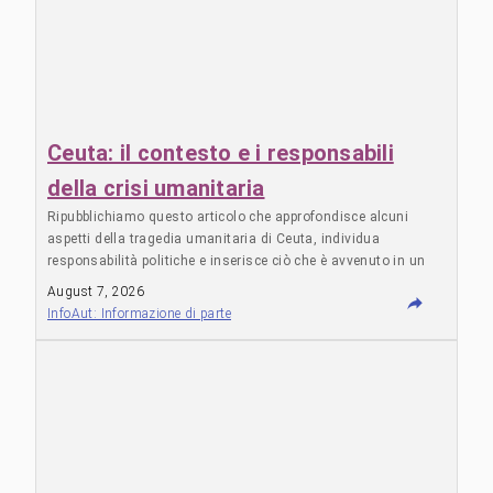
Ceuta: il contesto e i responsabili
della crisi umanitaria
Ripubblichiamo questo articolo che approfondisce alcuni
aspetti della tragedia umanitaria di Ceuta, individua
responsabilità politiche e inserisce ciò che è avvenuto in un
quadro più ampio di dinamiche di guerra globale e di garanzia
August 7, 2026
per il regime egemonico. L’articolo è apparso inizialmente su
InfoAut: Informazione di parte
Resumen Latinoamericano, il testo completo è stato
ripubblicato anche su:
https://www.lahaine.org/est_espanol.php/ceuta-el-trasfondo-
y-los-responsables-de La tragedia di Gaza provocata dal
regime sionista. Il fattore iraniano come nemico latente
dell’asse Israele-Marocco. Il conflitto irrisolto nel Sahara
Occidentale La crisi umanitaria scoppiata a Ceuta e Melilla
alla fine di luglio ha una spiegazione predominante che