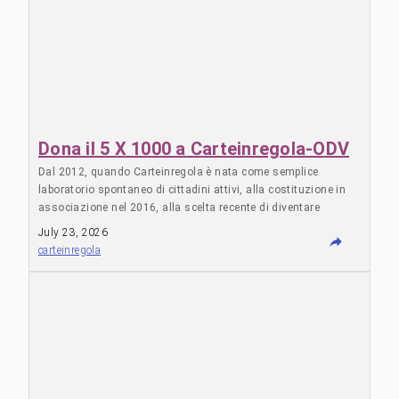
Dona il 5 X 1000 a Carteinregola-ODV
Dal 2012, quando Carteinregola è nata come semplice
laboratorio spontaneo di cittadini attivi, alla costituzione in
associazione nel 2016, alla scelta recente di diventare
un’Organizzazione Di Volontariato, Carteinregola si è sempre
July 23, 2026
messa al servizio dei cittadini e delle cittadine e dell’interesse
carteinregola
collettivo, sostenendosi solo con l’autofinanziamento dei
soci. DA LUGLIO 2026 È POSSIBILE DEVOLVERE IL 5 × 1000
ALLA NOSTRA ASSOCIAZIONE PER SOSTENERE LE
ATTIVITÀ E LE INIZIATIVE DI INTERESSE GENERALE
INDICATE NELLO STATUTO* Il 5 × 1000 è la quota delle tue
imposte che puoi destinare all’organizzazione non profit che
vorrai scegliere; donare il 5 × 1000 non costa nulla, e se non
si sceglie di donarlo sarà comunque trattenuto dalla tua