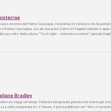
nisterrae
omanzo vincitore del Premio Cassiopea. Finisterrae è il romanzo che ha portato
il Premio Cassiopera, uno dei due premi (l'altro è il Vegetti) dedicati a opere
ile qui sotto. Nella rubrica “Tra le righe – interviste a scrittori” speciale Deep
zia... - Leggi l'articolo LIBRI - Editoria - 6 agosto 2026 - articolo di S*
Kaliane Bradley
colare sui viaggi nel tempo. Prelevare dal passato persone che stanno per mor
La valle condannata di L.P. Davies, il primo pubblicato nel 1983 e il second