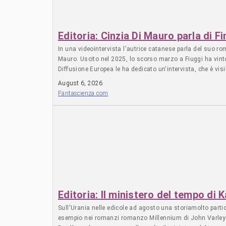
Editoria: Cinzia Di Mauro parla di Fi
In una videointervista l'autrice catanese parla del suo r
Mauro. Uscito nel 2025, lo scorso marzo a Fiuggi ha vinto 
Diffusione Europea le ha dedicato un'intervista, che è visib
nuovi, di plutocrazia legata a doppia mandata alla tecnocra
August 6, 2026
Fantascienza.com
Editoria: Il ministero del tempo di 
Sull'Urania nelle edicole ad agosto una storiamolto parti
esempio nei romanzi romanzo Millennium di John Varley e 