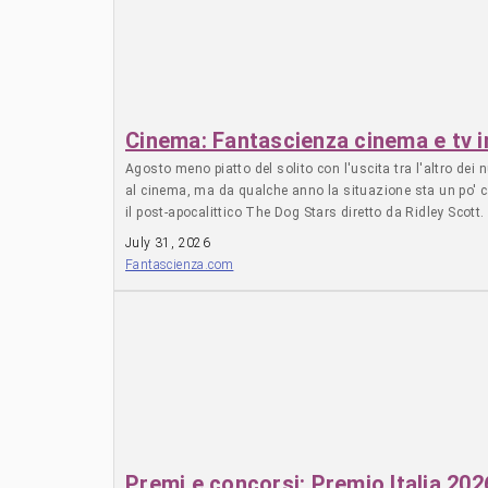
Cinema: Fantascienza cinema e tv in
Agosto meno piatto del solito con l'uscita tra l'altro dei 
al cinema, ma da qualche anno la situazione sta un po' 
il post-apocalittico The Dog Stars diretto da Ridley Scot
di Masamune Shirow. Ambientato in Giappone nel 2029, il f
July 31, 2026
articolo di S*
Fantascienza.com
Premi e concorsi: Premio Italia 2026,