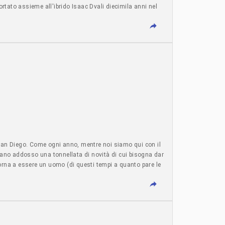
rtato assieme all'ibrido Isaac Dvali diecimila anni nel
 Rai
di San Diego. Come ogni anno, mentre noi siamo qui con il
ciano addosso una tonnellata di novità di cui bisogna dar
torna a essere un uomo (di questi tempi a quanto pare le
l'articolo Notizie - Il meglio - 2 agosto 2026 - articolo