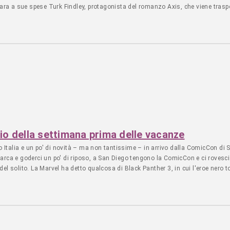
para a sue spese Turk Findley, protagonista del romanzo Axis, che viene traspo
a... - Leggi l'articolo LIBRI - Editoria - 3 agosto 2026 - articolo di Giampaolo
lio della settimana prima delle vacanze
Premio Italia e un po' di novità – ma non tantissime – in arrivo dalla ComicCon 
n barca e goderci un po' di riposo, a San Diego tengono la ComicCon e ci roves
l solito. La Marvel ha detto qualcosa di Black Panther 3, in cui l'eroe nero 
che vi sareste aspettati di meno in quel ruolo, Ryan Gosling, sarà... - Leggi 