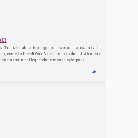
ott
ars. Tradizionalmente in agosto poche uscite, sia in tv che
so, come La fine di Oak Street prodotto da J.J. Abrams e
e animata tratta dal leggendario manga cyberpunk
rticolo CINEMA - SERIE TV - Cinema - 31 luglio 2026 -