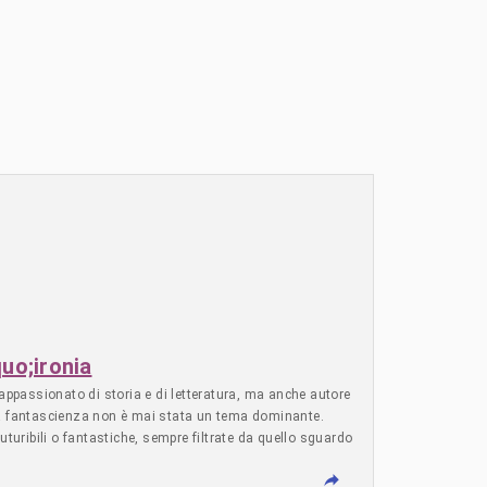
quo;ironia
 appassionato di storia e di letteratura, ma anche autore
i la fantascienza non è mai stata un tema dominante.
uturibili o fantastiche, sempre filtrate da quello sguardo
mmaginario della science fiction classica, che riaffiorava
icolo di S*