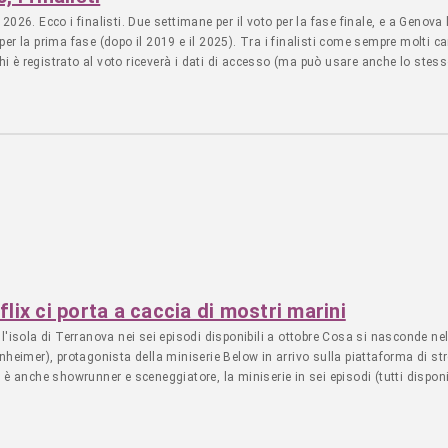
ia 2026. Ecco i finalisti. Due settimane per il voto per la fase finale, e a Geno
er la prima fase (dopo il 2019 e il 2025). Tra i finalisti come sempre molti c
hi è registrato al voto riceverà i dati di accesso (ma può usare anche lo stesso
oitalia.org). Si potrà votare per tutto il mese, fino al 31... - Leggi l'articolo 
flix ci porta a caccia di mostri marini
'isola di Terranova nei sei episodi disponibili a ottobre Cosa si nasconde nel
nheimer), protagonista della miniserie Below in arrivo sulla piattaforma di st
è anche showrunner e sceneggiatore, la miniserie in sei episodi (tutti disponi
arlie Heaton (Stranger Things) e Mackenzie... - Leggi l'articolo SERIE TV - Te