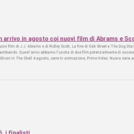
 arrivo in agosto coi nuovi film di Abrams e Sc
nuovi film di J.J. Abrams e di Ridley Scott, La fine di Oak Street e The Dog St
cambiando. Quest'anno abbiamo l'uscita di due film potenzialmente di succes
t. Ghost in The Shell 4 agosto, serie tv animazione, Prime Video. Nuova seri
ilm vede Motoko Kusanagi, un cyborg, alla guida di un’unità di... - Leggi l'a
 i finalisti