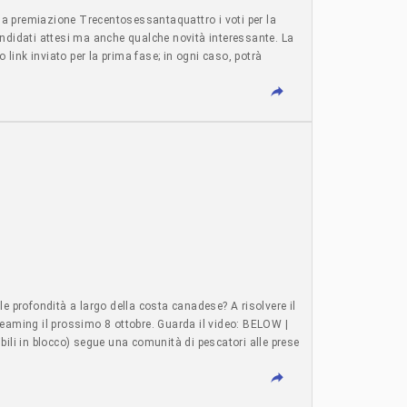
va la premiazione Trecentosessantaquattro i voti per la
andidati attesi ma anche qualche novità interessante. La
 link inviato per la prima fase; in ogni caso, potrà
LIBRI - Premi e concorsi - 31 luglio 2026 - articolo di S*
le profondità a largo della costa canadese? A risolvere il
reaming il prossimo 8 ottobre. Guarda il video: BELOW |
bili in blocco) segue una comunità di pescatori alle prese
levisione - 30 luglio 2026 - articolo di Angela Bernardoni