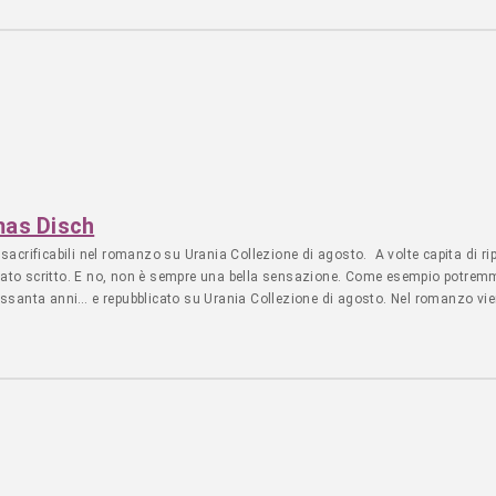
mas Disch
crificabili nel romanzo su Urania Collezione di agosto. A volte capita di rip
 stato scritto. E no, non è sempre una bella sensazione. Come esempio potre
santa anni… e repubblicato su Urania Collezione di agosto. Nel romanzo viene
 facciata che copre un regime... - Leggi l'articolo LIBRI - NARRATIVA - Editor