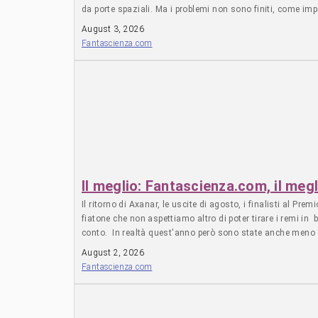
da porte spaziali. Ma i problemi non sono finiti, come im
futuro dove la Terra è un mondo morente. La storia è scritt
August 3, 2026
Fantascienza.com
Il meglio: Fantascienza.com, il meg
Il ritorno di Axanar, le uscite di agosto, i finalisti al 
fiatone che non aspettiamo altro di poter tirare i remi i
conto. In realtà quest'anno però sono state anche meno de
donne-supereroe non convincono), ha annunciato che l'uomo 
August 2, 2026
di S*
Fantascienza.com