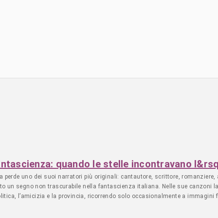
fantascienza: quando le stelle incontravano l&rs
 perde uno dei suoi narratori più originali: cantautore, scrittore, romanziere,
iato un segno non trascurabile nella fantascienza italiana. Nelle sue canzon
litica, l’amicizia e la provincia, ricorrendo solo occasionalmente a immagini f
 sua opera. Era però un appassionato lettore del genere e conosceva bene l’i
na canzone in cui... - Leggi l'articolo MUSICA - Dall'Italia - 7 agosto 2026 - art