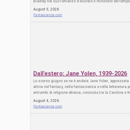
Bradley nel suo romanzo d'esordio Il ministero del temp
per prelevare persone dal passato preserva bene il tessuto
August 5, 2026
Fantascienza.com
Dall'estero: Jane Yolen, 1939-2026
Lo scorso giugno se ne è andata Jane Yolen, apprezzata sc
attiva nel fantasy, nella fantascienza e nella letteratura
entrambi di religione ebraica, cresciuta tra la Carolina e 
Petticoats, cominciando una carriera che la porterà a racco
August 4, 2026
Fantascienza.com