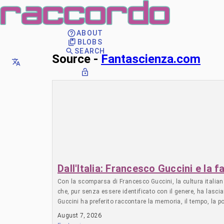
ABOUT
BLOBS
SEARCH
Source -
Fantascienza.com
Dall'Italia: Francesco Guccini e la 
Con la scomparsa di Francesco Guccini, la cultura italiana
che, pur senza essere identificato con il genere, ha lasc
Guccini ha preferito raccontare la memoria, il tempo, la po
ironico e profondamente umano che caratterizzava tutta la
August 7, 2026
qua e là nei suoi testi e nelle sue interviste. Se c’è però u