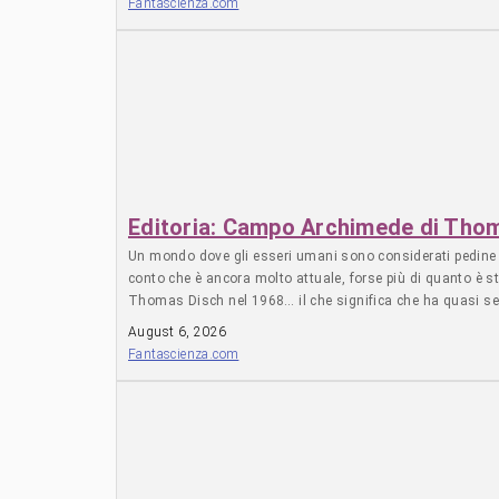
Fantascienza.com
Editoria: Campo Archimede di Tho
Un mondo dove gli esseri umani sono considerati pedine sa
conto che è ancora molto attuale, forse più di quanto è
Thomas Disch nel 1968… il che significa che ha quasi ses
con diverse nazioni e la loro democrazia è ormai solo una
August 6, 2026
Fantascienza.com