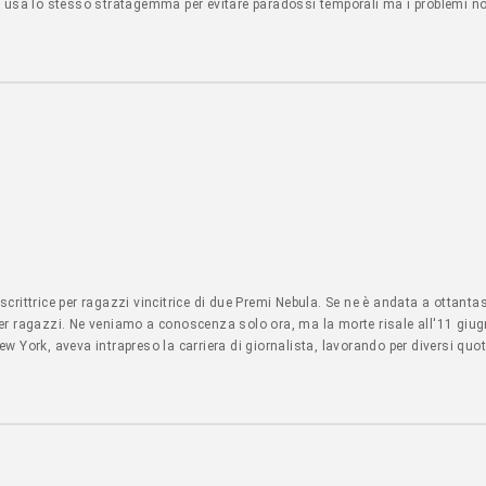
o usa lo stesso stratagemma per evitare paradossi temporali ma i problemi n
 del tempo, ma una volta arrivati ai nostri... - Leggi l'articolo LIBRI - NARRA
rittrice per ragazzi vincitrice di due Premi Nebula. Se ne è andata a ottantas
 per ragazzi. Ne veniamo a conoscenza solo ora, ma la morte risale all'11 giugn
New York, aveva intrapreso la carriera di giornalista, lavorando per diversi quo
gliere varie nomination nei più importanti... - Leggi l'articolo LIBRI - Dall'est