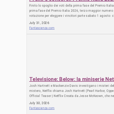
Finito lo spoglio dei voti della prima fase del Premio Ital
prima fase del Premio Italia 2026, terzo maggior numero p
votazione per eleggere i vincitori parte sabato 1 agosto: c
recuperarli direttamente dalla home page del sito, www.premi
July 31, 2026
Fantascienza.com
Televisione: Below: la miniserie Net
Josh Hartnett e Mackenzie Davis investigano i misteri dell
mistero, Netflix chiama Josh Hartnett (Pearl Harbor, Oppe
Official Teaser | Netflix Creata da Jesse McKeown, che ne 
con una minaccia oceanica. A fare parte del cast anche Ch
July 30, 2026
Fantascienza.com