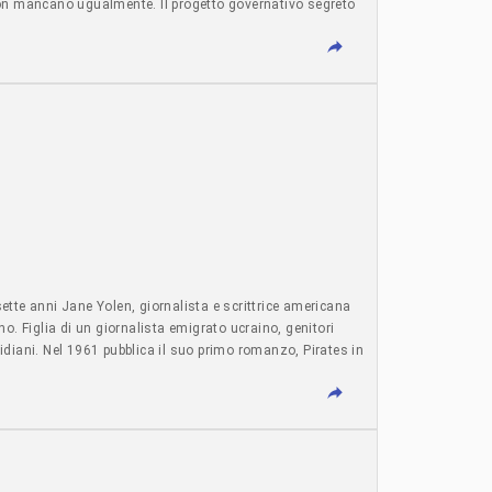
on mancano ugualmente. Il progetto governativo segreto
TIVA - Editoria - 5 agosto 2026 - articolo di Giampaolo Rai
ette anni Jane Yolen, giornalista e scrittrice americana
o. Figlia di un giornalista emigrato ucraino, genitori
tidiani. Nel 1961 pubblica il suo primo romanzo, Pirates in
ero - 4 agosto 2026 - articolo di S*