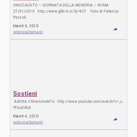
OMOCAUSTO – GIORNATA DELLA MEMORIA – ROMA
27/01/2010 http://www.glbt-tv.it/?p=827 Foto di Federica
Pezzoli
http://www.flickr.com/photos/federicapezzoli/sets/7215762316535
March 6, 2010
Foto di Marco Boragine
potenzialibersagli
http://www.fotocommunity.it/pc/pc/display/17086452
Sostieni
AdOttA il MonUmeNTo http://www.youtube.com/watch?v=_L-
YfsoD4Qk
March 4, 2010
potenzialibersagli