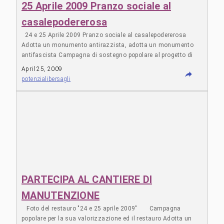
25 Aprile 2009 Pranzo sociale al
casalepodererosa
24 e 25 Aprile 2009 Pranzo sociale al casalepodererosa
Adotta un monumento antirazzista, adotta un monumento
antifascista Campagna di sostegno popolare al progetto di
messa in posa definitiva e di restauro del monumento
April 25, 2009
dedicato a tutte le vittime del razzismo e del fascismo
potenzialibersagli
installato nel ’95 a piazzale ostiense. venerdì 25 aprile: ore
10.00 appuntamento a Piazzale Ostiense: Collegata alla
manifestazione vi è l’iniziativa "Adotta un monumento
antifascista Adotta un monumento antirazzista" per
ilrestauro del monumento dedicato alle vittime del fascismo e
del razzismo installato a Piazzale Ostiense nel’95. Alle ore
10.00 Prima della partenza della
manifestazioneinaugurazione simbolica del cantiere per il
restauro del monumento. La campagna ha l’obiettivo di
sostenere il progetto per la messa in posa definitiva ed il
PARTECIPA AL CANTIERE DI
restauroconservativo del monumento , ma più in generale il
MANUTENZIONE
monumento per le sue caratteristiche e un simbolo/pretesto
per lanciare e costruire una forte campagna di
Foto del restauro "24 e 25 aprile 2009" Campagna
sensibilizzazione contro le nuove guerre sante, contro ogni
popolare per la sua valorizzazione ed il restauro Adotta un