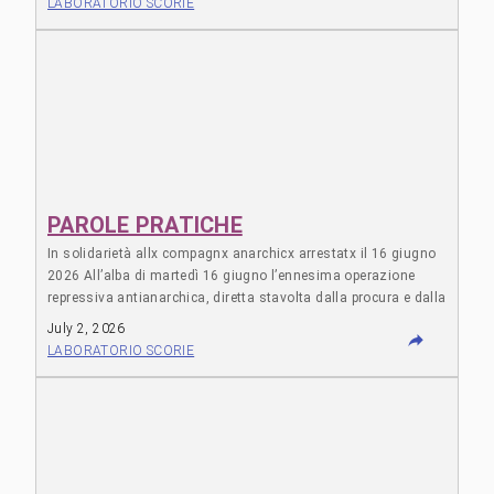
LABORATORIO SCORIE
parola” (270 quinquies comma terzo), reato introdotto dal
penultimo decreto sicurezza, […]
PAROLE PRATICHE
In solidarietà allx compagnx anarchicx arrestatx il 16 giugno
2026 All’alba di martedì 16 giugno l’ennesima operazione
repressiva antianarchica, diretta stavolta dalla procura e dalla
Digos di Roma, ha portato alla perquisizione di varie case di
July 2, 2026
compagnx e spazi occupati in tutta la penisola, da Bologna a
LABORATORIO SCORIE
Roma, Torino, Napoli e Forlì. Oltre alle perquisizioni […]