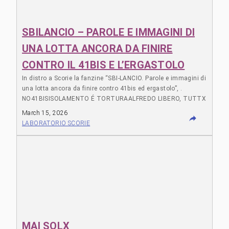
SBILANCIO – PAROLE E IMMAGINI DI
UNA LOTTA ANCORA DA FINIRE
CONTRO IL 41BIS E L’ERGASTOLO
In distro a Scorie la fanzine “SBI-LANCIO. Parole e immagini di
una lotta ancora da finire contro 41bis ed ergastolo”, .
NO41BISISOLAMENTO É TORTURAALFREDO LIBERO, TUTTX
LIBERX La fanzine é benefit per sostenere le inguaiatx
March 15, 2026
bolognesi per la mobilitazione in solidarietà ad Alfredo.
LABORATORIO SCORIE
MAI SOLX