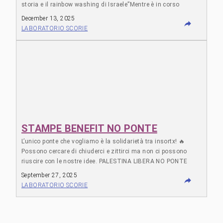
storia e il rainbow washing di Israele”Mentre è in corso
l’ennesima tappa della guerra condotta dallo Stato di Israele
December 13, 2025
contro la popolazione palestinese per la conquista dei suoi
LABORATORIO SCORIE
territori, pubblichiamo i testi di due persone palestinesi che
ripercorrono la storia della colonizzazione […]
STAMPE BENEFIT NO PONTE
L’unico ponte che vogliamo è la solidarietà tra insortx! 🔥
Possono cercare di chiuderci e zittirci ma non ci possono
riuscire con le nostre idee. PALESTINA LIBERA NO PONTE
FUOCO AI CPR – FUOCO AD OGNI GABBIA
September 27, 2025
LABORATORIO SCORIE