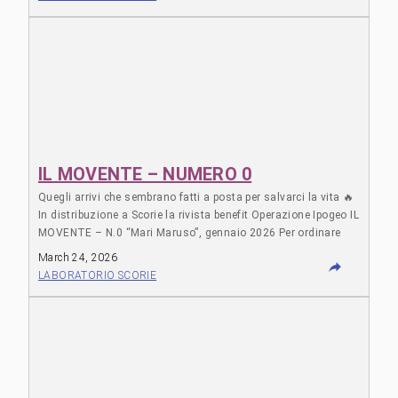
IL MOVENTE – NUMERO 0
Quegli arrivi che sembrano fatti a posta per salvarci la vita 🔥
In distribuzione a Scorie la rivista benefit Operazione Ipogeo IL
MOVENTE – N.0 “Mari Maruso”, gennaio 2026 Per ordinare
copie: ilmoventerivista@bruttocarattere.org Si trova in PDF
March 24, 2026
anche sull’archivio digitale di @robinbookgang
LABORATORIO SCORIE
https://archive.org/details/il-movente-0