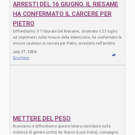
ARRESTI DEL 16 GIUGNO. IL RIESAME
HA CONFERMATO IL CARCERE PER
PIETRO
Diffondiamo: Il Tribunale del Riesame, chiamato il 23 luglio
ad esprimersi sulla misura della detenzione, ha confermato le
misure cautelari in carcere per Pietro, arrestato nell’ambito
dell’operazione antianarchica del 16 giugno scorso. Non
July 27, 2026
abbiamo parole. Mentre tuttx le altre persone arrestate sono
Brughiere
state già scarcerate dal riesame di Roma, quello di Bologna
(competente per territorio) ha … Leggi tutto "ARRESTI DEL 16
GIUGNO. IL RIESAME HA CONFERMATO IL CARCERE PER
PIETRO"
METTERE DEL PESO
Riceviamo e diffondiamo questa lettera-contributo sulla
violenza di genere scritta da Stecco (Luca Dolce), compagno