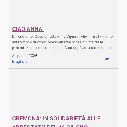
CIAO ANNA!
Diffondiamo: Questa notte Anna Cipriani, che in moltx hanno
avuto modo di conoscere in diverse occasioni tra cui le
presentazioni del libro del figlio Claudio, è venuta a mancare
in ospedale a Napoli. Abbiamo percorso con lei un pezzo
August 1, 2026
profondo e importantissimo, reciprocamente l’una a fianco
Brughiere
all’altra anche nei momenti più duri, inclusa la repressione …
Leggi tutto "CIAO ANNA!"
CREMONA: IN SOLIDARIETÀ ALLE