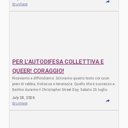
Proiezione del documentario «181 giorni contro il 41 BIS» e
Brughiere
discussione. Via Litta Modignani … Leggi tutto "MILANO: NON
VI LIBERERETE MAI DI NOI!"
PER L’AUTODIFESA COLLETTIVA E
QUEER! CORAGGIO!
Riceviamo e diffondiamo: Scriviamo questo testo coi cuori
pieni di rabbia, tristezza e tenerezza. Quello che ѐ successo a
Berlino durante il Christopher Street Day, Sabato 25 luglio
2026 ci ha scioccato ma temevamo anche che
July 28, 2026
potesse/succedere. Questo ci dimostra una volta ancora che
Brughiere
abbiamo bisogno di organizzarci per proteggere le nostre vite.
Questa ѐ … Leggi tutto "PER L’AUTODIFESA COLLETTIVA E
QUEER! CORAGGIO!"