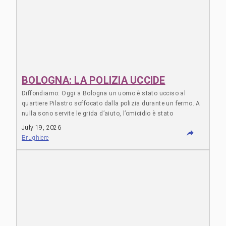
BOLOGNA: LA POLIZIA UCCIDE
Diffondiamo: Oggi a Bologna un uomo è stato ucciso al
quartiere Pilastro soffocato dalla polizia durante un fermo. A
nulla sono servite le grida d’aiuto, l’omicidio è stato
consumato in pieno giorno sotto agli occhi di passanti e
July 19, 2026
avventori, a ridosso di case e finestre, alla presenza di
Brughiere
operatori della croce rossa che osservano l’agonia … Leggi
tutto "BOLOGNA: LA POLIZIA UCCIDE "