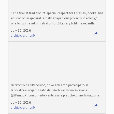
“The Soviet tradition of special respect for libraries, books and
education in general largely shaped our project’s ideology,”
one longtime administrator for Z-Library told me recently.
Bodó quotes the Russian sociologist Valeria Stelmakh, who
July 26, 2026
has argued that in the USSR “reading almost transplanted
archivio grafton9
religion as a sacred activity” and that “literature became the
unique source of moral truth for the population”. Bodó points
to the Soviet-era samizdat traditions of private copying,
hoarding and sharing of texts in an environment of official
censorship, alongside “the economic ruin of the intelligentsia
in the post-communist period”. https://archive.ph/jIpIb
Di ritorno da SIMposio¹, dove abbiamo partecipato al
laboratorio organizzato dall'Archivio di via Avesella
(@PuncoX) con un intervento sulle pratiche di archiviazione
del web². Interessante il confronto con gli storici e con le loro
July 25, 2026
esigenze d'uso degli archivi. Ci sarebbe da scriverci un post
archivio grafton9
sul blog, ma prima voglio lasciar sedimentare gli spunti