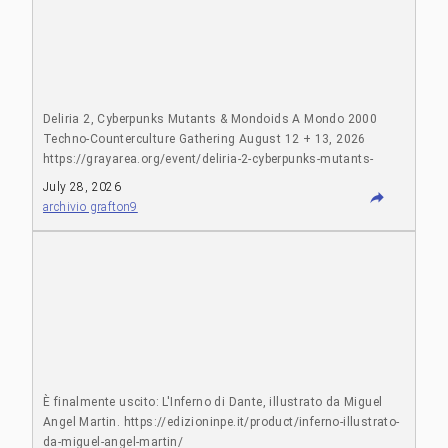
Deliria 2, Cyberpunks Mutants & Mondoids A Mondo 2000
Techno-Counterculture Gathering August 12 + 13, 2026
https://grayarea.org/event/deliria-2-cyberpunks-mutants-
mondoids/
July 28, 2026
archivio grafton9
È finalmente uscito: L'Inferno di Dante, illustrato da Miguel
Angel Martin. https://edizioninpe.it/product/inferno-illustrato-
da-miguel-angel-martin/