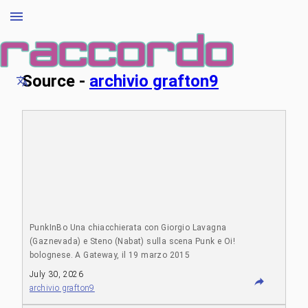
Source -
archivio grafton9
PunkInBo Una chiacchierata con Giorgio Lavagna
(Gaznevada) e Steno (Nabat) sulla scena Punk e Oi!
bolognese. A Gateway, il 19 marzo 2015
https://www.youtube.com/watch?v=530P9zFWcqo
July 30, 2026
archivio grafton9