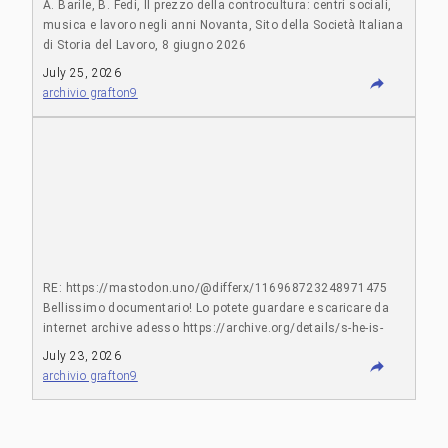
A. Barile, B. Fedi, Il prezzo della controcultura: centri sociali,
musica e lavoro negli anni Novanta, Sito della Società Italiana
di Storia del Lavoro, 8 giugno 2026
https://www.storialavoro.it/dock-sislav/ritmi-di-lavoro/ritmi-
July 25, 2026
di-lavoro-4
archivio grafton9
RE: https://mastodon.uno/@differx/116968723248971475
Bellissimo documentario! Lo potete guardare e scaricare da
internet archive adesso https://archive.org/details/s-he-is-
still-her-e-genesis-p-orridge-doc nel 2024 eravamo andati a
July 23, 2026
vederlo a Milano al Mix Festival, non ha girato troppo in Italia
archivio grafton9
sfortunatamente https://leitmovie.it/mix-festival-2024-s-he-is-
still-her-e