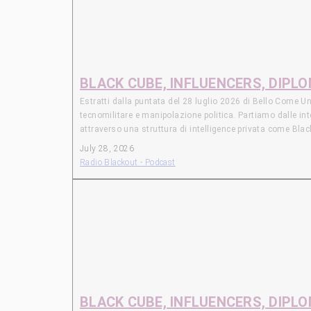
fenomeno connesso alla geopolitica dell’AI. GRAPHENE_O
aver fornito agli agenti del Customs and Border Protectio
viene chiesto di consegnare il telefono per analizzarne i
BLACK CUBE, INFLUENCERS, DIPL
Estratti dalla puntata del 28 luglio 2026 di Bello Come
tecnomilitare e manipolazione politica. Partiamo dalle int
attraverso una struttura di intelligence privata come Bla
recentemente emerso grazie al lavoro di Middle East Eye sul
July 28, 2026
(note: Middle East Eye, sito di inchiesta e approfondiment
Radio Blackout - Podcast
Concludiamo ritornando su tema già affrontato in passato:
Aerospace Industries (con l’americana Palladyne AI), ma 
SAUDITA TRA GEOPOLITICA E GEOTECNOLOGIA A margine cerc
per lo sviluppo di un programma nucleare “civile” senza 
fenomeno connesso alla geopolitica dell’AI. GRAPHENE_O
aver fornito agli agenti del Customs and Border Protectio
viene chiesto di consegnare il telefono per analizzarne i
BLACK CUBE, INFLUENCERS, DIPL