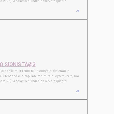
arzo 2026). Andiamo quindi a osservare quanto
sraele per le proprie campagne di guerra di informazione
o il ruolo della compagnia israeliana Candiru).
me Elbit Systems (con l’emiratina Edge Group) o Israel
Israele e USA sancito a fine luglio 2026. NUCLEARE
 libera, stabilito in modo univoco dagli USA di Trump,
a seconda potenza nucleare in quel quadrante, ma anche un
mento contro Cop City ad Atlanta, è sotto accusa per
fermata nel limbo giurisdizionale dell’aeroporto, a cui
usa per essersi autodifeso.
TO SIONISTA@3
e delle multiformi reti sioniste di diplomazia
e il Mossad o la capillare struttura di cyberguerra, ma
arzo 2026). Andiamo quindi a osservare quanto
sraele per le proprie campagne di guerra di informazione
o il ruolo della compagnia israeliana Candiru).
me Elbit Systems (con l’emiratina Edge Group) o Israel
Israele e USA sancito a fine luglio 2026. NUCLEARE
 libera, stabilito in modo univoco dagli USA di Trump,
a seconda potenza nucleare in quel quadrante, ma anche un