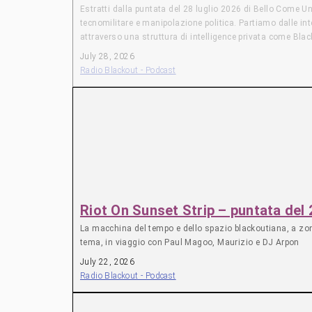
Estratti dalla puntata del 28 luglio 2026 di Bello Come
tecnomilitare e manipolazione politica. Partiamo dalle int
attraverso una struttura di intelligence privata come Bla
recentemente emerso grazie al lavoro di Middle East Eye sul
July 28, 2026
(note: Middle East Eye, sito di inchiesta e approfondiment
Radio Blackout - Podcast
Concludiamo ritornando su tema già affrontato in passato:
Aerospace Industries (con l’americana Palladyne AI), ma 
SAUDITA TRA GEOPOLITICA E GEOTECNOLOGIA A margine cerc
per lo sviluppo di un programma nucleare “civile” senza 
fenomeno connesso alla geopolitica dell’AI. GRAPHENE_O
aver fornito agli agenti del Customs and Border Protectio
viene chiesto di consegnare il telefono per analizzarne i
Riot On Sunset Strip – puntata del
La macchina del tempo e dello spazio blackoutiana, a zonzo
tema, in viaggio con Paul Magoo, Maurizio e DJ Arpon
July 22, 2026
Radio Blackout - Podcast