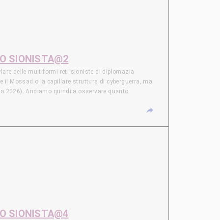
mento contro Cop City ad Atlanta, è sotto accusa per
fermata nel limbo giurisdizionale dell’aeroporto, a cui
usa per essersi autodifeso.
TO SIONISTA@2
e delle multiformi reti sioniste di diplomazia
e il Mossad o la capillare struttura di cyberguerra, ma
arzo 2026). Andiamo quindi a osservare quanto
sraele per le proprie campagne di guerra di informazione
o il ruolo della compagnia israeliana Candiru).
me Elbit Systems (con l’emiratina Edge Group) o Israel
Israele e USA sancito a fine luglio 2026. NUCLEARE
 libera, stabilito in modo univoco dagli USA di Trump,
a seconda potenza nucleare in quel quadrante, ma anche un
mento contro Cop City ad Atlanta, è sotto accusa per
fermata nel limbo giurisdizionale dell’aeroporto, a cui
usa per essersi autodifeso.
TO SIONISTA@4