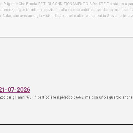
 Una Prigione Che Brucia RETI DI CONDIZIONAMENTO SIONISTE Torniamo a parlar
erferenze agite tramite operazioni dalla rete spionistica israeliana, non tramit
ck Cube, che avevamo già visto all’opera nelle ultime elezioni in Slovenia (m
l’utilizzo di una vera e propria brigata di influencer stranieri arruolati da I
o britannico, era stato coinvolto in un cyber attacco nel 2020, dove era emers
 le reti di diplomazia militare-industriale intessute da colossi israeliani co
soprattutto osservando l’avanzamento formale dell’integrazione militare tra 
hiamo di gettare uno sguardo sulla questione del nucleare Saudita: il via
alcuna supervisione da parte dell’Aiea, il potenziale ingresso in scena di un
S E DURESS PASSWORD Samuel Tunick, cittadino statunitense attivo nel movi
n una “duress password” che ha cancellato i dati del suo telefono. Un persona 
 contenuti, che fornisce una “password di autodistruzione” e finisce sotto acc
 21-07-2026
 per gli anni ’60, in particolare il periodo 66-68; ma con uno sguardo anche a