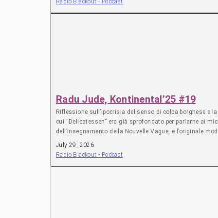
Radio Blackout - Podcast
Radu Jude, Kontinental’25 #19
Riflessione sull’ipocrisia del senso di colpa borghese e l
cui “Delicatessen” era già sprofondato per parlarne ai mic
dell’insegnamento della Nouvelle Vague, e l’originale moda
senza essere un trattato sul razzismo, o sulla speculazion
July 29, 2026
espressivo principale in una rimeditazione critica delle si
Radio Blackout - Podcast
epoche diverse, fino ad arrivare a Nu aștepta prea mult de
caso la città in cui si dipana Kontinental’25 è Cluj, citt
piccolo borghese sia nei confronti di gruppi e comunità dif
sceriffi (come in Italia); nella realtà romena siamo ancor
ma senza castigo da scontare e alla ricerca di un’assoluz
Sigismondo di Lussemburgo… parchi popolati da dinosauri –