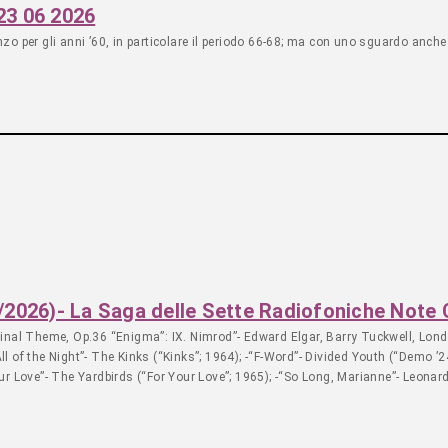
 23 06 2026
 per gli anni ’60, in particolare il periodo 66-68; ma con uno sguardo anche a
6/2026)- La Saga delle Sette Radiofoniche Note 
ginal Theme, Op.36 “Enigma”: IX. Nimrod”- Edward Elgar, Barry Tuckwell, Lon
 of the Night”- The Kinks (“Kinks”; 1964); -“F-Word”- Divided Youth (“Demo ’24
ur Love”- The Yardbirds (“For Your Love”; 1965); -“So Long, Marianne”- Leona
Drugs & Rock & Roll”- Ian Dury and The Blockheads (“New Boots and Panties!!”;
ig”; 1988); -“The Wind Cries Mary”- The Jimi Hendrix Experience (“Are You Exp
rdy”; 1980); -“Don’t Dream It’s Over”- Crowded House (“Crowded House”; 1986); 