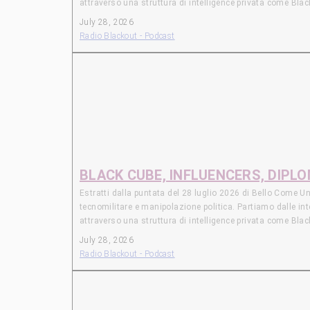
attraverso una struttura di intelligence privata come Bla
recentemente emerso grazie al lavoro di Middle East Eye sul
July 28, 2026
(note: Middle East Eye, sito di inchiesta e approfondiment
Radio Blackout - Podcast
Concludiamo ritornando su tema già affrontato in passato:
Aerospace Industries (con l’americana Palladyne AI), ma 
SAUDITA TRA GEOPOLITICA E GEOTECNOLOGIA A margine cerc
per lo sviluppo di un programma nucleare “civile” senza 
fenomeno connesso alla geopolitica dell’AI. GRAPHENE_O
aver fornito agli agenti del Customs and Border Protectio
viene chiesto di consegnare il telefono per analizzarne i
BLACK CUBE, INFLUENCERS, DIPL
Estratti dalla puntata del 28 luglio 2026 di Bello Come
tecnomilitare e manipolazione politica. Partiamo dalle int
attraverso una struttura di intelligence privata come Bla
recentemente emerso grazie al lavoro di Middle East Eye sul
July 28, 2026
(note: Middle East Eye, sito di inchiesta e approfondiment
Radio Blackout - Podcast
Concludiamo ritornando su tema già affrontato in passato:
Aerospace Industries (con l’americana Palladyne AI), ma 
SAUDITA TRA GEOPOLITICA E GEOTECNOLOGIA A margine cerc
per lo sviluppo di un programma nucleare “civile” senza 