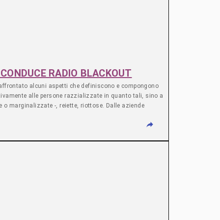
 – CONDUCE RADIO BLACKOUT
o affrontato alcuni aspetti che definiscono e compongono
ativamente alle persone razzializzate in quanto tali, sino a
o marginalizzate -, reiette, riottose. Dalle aziende
 ed esportato, per poi arrivare ad analizzare il ruolo
ia all’interno dei luoghi detentivi penali, amministrativi e
ei nostri contesti, realizzata da diversi compagni e
conto della storia di Sanitalia SPA, azienda che
pito coloro che partecipano al business delle espulsioni.
 detenzione amministrativa, per infine ragionare su come
lcune persone che il carcere lo hanno vissuto il che ci