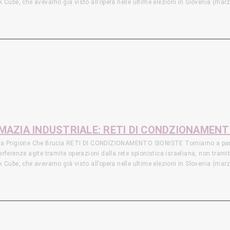
ck Cube, che avevamo già visto all’opera nelle ultime elezioni in Slovenia (m
l’utilizzo di una vera e propria brigata di influencer stranieri arruolati da I
o britannico, era stato coinvolto in un cyber attacco nel 2020, dove era emers
 le reti di diplomazia militare-industriale intessute da colossi israeliani co
soprattutto osservando l’avanzamento formale dell’integrazione militare tra 
hiamo di gettare uno sguardo sulla questione del nucleare Saudita: il via
alcuna supervisione da parte dell’Aiea, il potenziale ingresso in scena di un
S E DURESS PASSWORD Samuel Tunick, cittadino statunitense attivo nel movi
n una “duress password” che ha cancellato i dati del suo telefono. Un persona 
 contenuti, che fornisce una “password di autodistruzione” e finisce sotto acc
OMAZIA INDUSTRIALE: RETI DI CONDZIONAMEN
 Una Prigione Che Brucia RETI DI CONDIZIONAMENTO SIONISTE Torniamo a parlar
erferenze agite tramite operazioni dalla rete spionistica israeliana, non tramit
ck Cube, che avevamo già visto all’opera nelle ultime elezioni in Slovenia (m
l’utilizzo di una vera e propria brigata di influencer stranieri arruolati da I
o britannico, era stato coinvolto in un cyber attacco nel 2020, dove era emers
 le reti di diplomazia militare-industriale intessute da colossi israeliani co
soprattutto osservando l’avanzamento formale dell’integrazione militare tra 
hiamo di gettare uno sguardo sulla questione del nucleare Saudita: il via
alcuna supervisione da parte dell’Aiea, il potenziale ingresso in scena di un