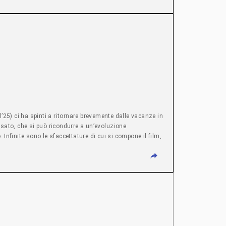
l’25) ci ha spinti a ritornare brevemente dalle vacanze in
usato, che si può ricondurre a un’evoluzione
Infinite sono le sfaccettature di cui si compone il film,
suggerisce di azzardare una lettura dell’intento
 precisa e inchiodante polemica antirazzista collocati in
cedenza toccando gli attriti tra ungheresi e romeni: non a
esi, ebrei, armeni…) e quindi emblematica dell’ipocrisia
empre sul limite di convertirsi in fascismo di squadracce o
 pentimento tardivo, sentendo una qualche responsabilità,
 cartoline di monumenti (statue di Mattia Corvino,
e, causa prima della tragedia da cui si dipana il plot),