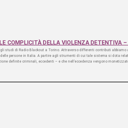
– LE COMPLICITÀ DELLA VIOLENZA DETENTIVA
gli studi di Radio Blackout a Torino. Attraverso differenti contributi abbiam
elle persone in Italia. A partire agli strumenti di cui tale sistema si dota rel
azione definite criminali, eccedenti – e che nell’eccedenza vengono monetizzate 
a e seconda accoglienza, nei CPR o in genere insider dell’umanitarismo nostrano
finanche la realtà spesso occultata della privatizzazione della gestione sanitar
lamappadelrazzismo.com“, una mappatura d’inchiesta del razzismo in Italia e n
a di sfruttamento, detenzione ed espulsione delle persone. Passando per il rac
ato una carrellata di quelle che negli anni sono state le azioni che hanno col
elle ALS e dei medici privati pagati dagli enti gestori all’interno dei centri di
le carceri penali. Quest’ultima parte è stata costruita grazie a contributi di a
. Buon ascolto