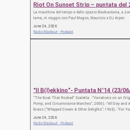
Riot On Sunset Strip – puntata del
La macchina del tempo e dello spazio blackoutiana, a zonzo
tema, in viaggio con Paul Magoo, Maurizio e DJ Arpon
June 24, 2026
Radio Blackout - Podcast
“Il B(l)ekkino”- Puntata N°14 (23/0
“The Boat That Rocked” Scaletta: -“Variations on an Ori
Pomp, and Circumstance Marches”; 2005); -“All Day and All
Brass (“Whipped Cream & Other Delights”; 1965); -“For Yo
Tweet”- Sleaford Mods (“Divide and Exit”; 2014); -“Sex & 
June 24, 2026
Top- The Cure (“The Top”; 1984); -“Mother”- Danzig (“Danz
Radio Blackout - Podcast
(“British Steel”; 1980); -“Resistance”- The Sound (“Jeopa