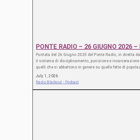
PONTE RADIO – 26 GIUGNO 2026 
Puntata del 26 Giugno 2025 del Ponte Radio, in diretta da
il sistema di disciplinamento, punizione e incarcerazione d
quelli che si abbattono in genere su quelle fette di popol
responsabili dell’erogazione di servizi nel centri di prim
July 1, 2026
della sanità gestita dalle Aziende Sanitarie Locali (ALS), 
Radio Blackout - Podcast
semidetentivi. Lo abbiamo fatto partendo dal lancio de “
compagne che in giro per l’Italia lottano contro tale form
attualmente gestisce il CPR di Torino, abbiamo poi present
In seguito, è stata proposta un’analisi delle prerogative d
funziona e che tipo di strumento è la sanità all’interno del
permette di avere una visione quanto più vivida possibile