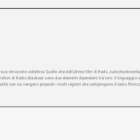
a sua rimozione collettiva Quello che dell’ultimo film di Radu Jude (Kontinenta
rofoni di Radio Blackout sono due elementi dipendenti tra loro: il linguaggio 
lità con cui vengono proposti i molti registri che compongono il testo filmico. 
e edilizia nella capitale della Transilvania romena, Ma il corpus del regista 
tuazioni più imbarazzanti della storia romena, visti i precedenti film intrisi di
 la sfârșitul lumii (Non aspettarti troppo dalla fine del mondo), ma già in pre
à che è stata oggetto di transito e occupazione fin dai Romani (sassoni, ungher
ferenti dalla maggioranza, sia nei confronti di senzatetto, fragili, diversi, s
a all’indifferenza del politicamente corretto; al più alla messa in scena di un
ione elargita senza problemi da tutti. La visione della città è punteggiata da
 metafora dell’Europa? – casermoni periferici, monumenti alla gentrificazion