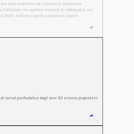
e delle multiformi reti sioniste di diplomazia
e il Mossad o la capillare struttura di cyberguerra, ma
arzo 2026). Andiamo quindi a osservare quanto
sraele per le proprie campagne di guerra di informazione
o il ruolo della compagnia israeliana Candiru).
me Elbit Systems (con l’emiratina Edge Group) o Israel
Israele e USA sancito a fine luglio 2026. NUCLEARE
 libera, stabilito in modo univoco dagli USA di Trump,
a seconda potenza nucleare in quel quadrante, ma anche un
mento contro Cop City ad Atlanta, è sotto accusa per
fermata nel limbo giurisdizionale dell’aeroporto, a cui
usa per essersi autodifeso.
l revival psichedelico degli anni ’80 e nuove proposte in