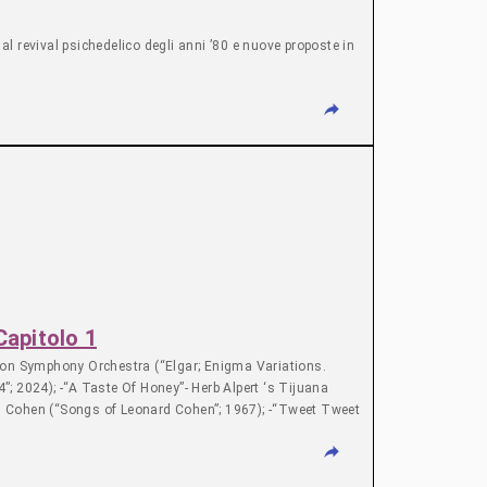
l revival psichedelico degli anni ’80 e nuove proposte in
Capitolo 1
don Symphony Orchestra (“Elgar; Enigma Variations.
”; 2024); -“A Taste Of Honey”- Herb Alpert ‘s Tijuana
rd Cohen (“Songs of Leonard Cohen”; 1967); -“Tweet Tweet
 1977); -“So Cruel”- U2 (“Achtung Baby”; 1991); -“The
erienced”; 1967); -“Breaking the Law”- Judas Priest
-“Toiler on the Sea”- The Stranglers (“Black and White”;