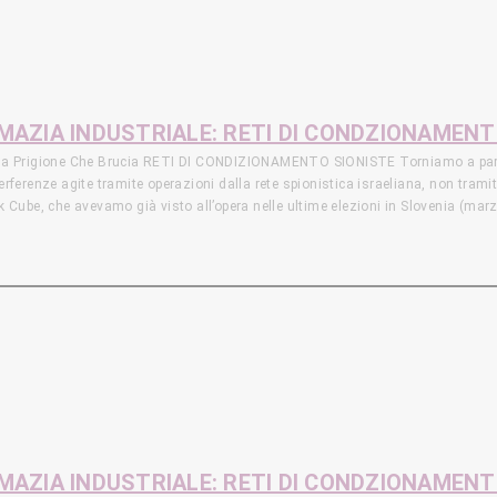
S E DURESS PASSWORD Samuel Tunick, cittadino statunitense attivo nel movi
n una “duress password” che ha cancellato i dati del suo telefono. Un persona 
 contenuti, che fornisce una “password di autodistruzione” e finisce sotto acc
OMAZIA INDUSTRIALE: RETI DI CONDZIONAMEN
 Una Prigione Che Brucia RETI DI CONDIZIONAMENTO SIONISTE Torniamo a parlar
erferenze agite tramite operazioni dalla rete spionistica israeliana, non tramit
ck Cube, che avevamo già visto all’opera nelle ultime elezioni in Slovenia (m
l’utilizzo di una vera e propria brigata di influencer stranieri arruolati da I
o britannico, era stato coinvolto in un cyber attacco nel 2020, dove era emers
 le reti di diplomazia militare-industriale intessute da colossi israeliani co
soprattutto osservando l’avanzamento formale dell’integrazione militare tra 
hiamo di gettare uno sguardo sulla questione del nucleare Saudita: il via
alcuna supervisione da parte dell’Aiea, il potenziale ingresso in scena di un
S E DURESS PASSWORD Samuel Tunick, cittadino statunitense attivo nel movi
n una “duress password” che ha cancellato i dati del suo telefono. Un persona 
 contenuti, che fornisce una “password di autodistruzione” e finisce sotto acc
OMAZIA INDUSTRIALE: RETI DI CONDZIONAMEN