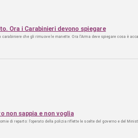
. Ora i Carabinieri devono spiegare
abiniere che gli rimuove le manette. Ora l’Arma deve spiegare cosa è accadut
tro non sappia e non voglia
 di reparto: l’operato della polizia riflette le scelte del governo e del Ministe